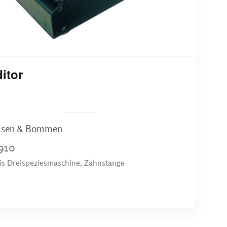
itor
sen & Bommen
910
bis Dreispeziesmaschine, Zahnstange