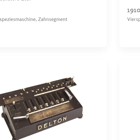
191
eispeziesmaschine, Zahnsegment
Viers