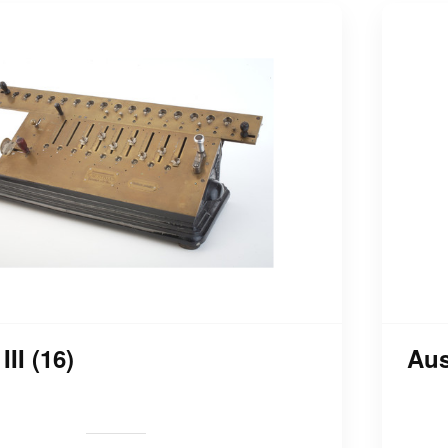
III (16)
Aust