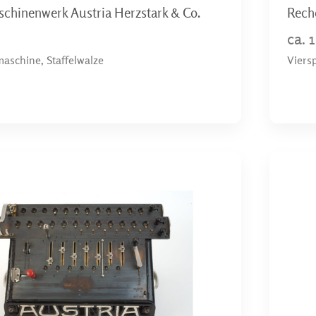
chinenwerk Austria Herzstark & Co.
Rech
ca. 
aschine, Staffelwalze
Viers