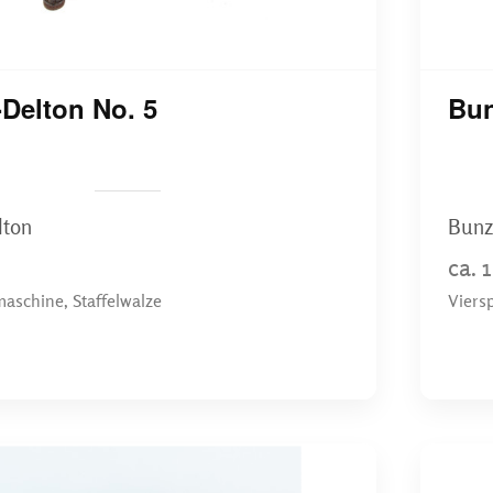
Delton No. 5
Bun
lton
Bunz
ca. 
aschine, Staffelwalze
Viers