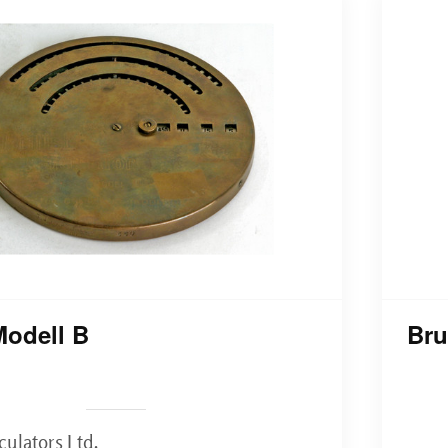
Modell B
Bru
culators Ltd.