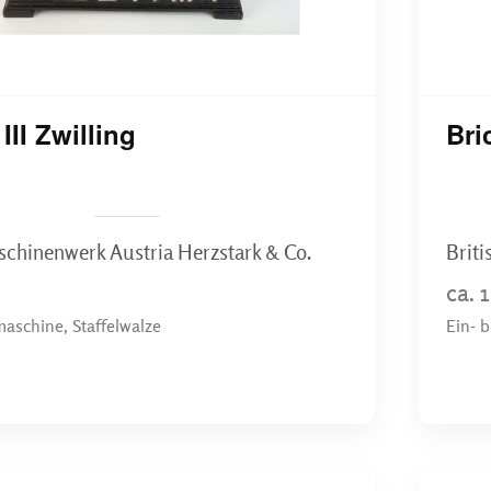
III Zwilling
Bri
chinenwerk Austria Herzstark & Co.
Briti
ca. 
aschine, Staffelwalze
Ein- 