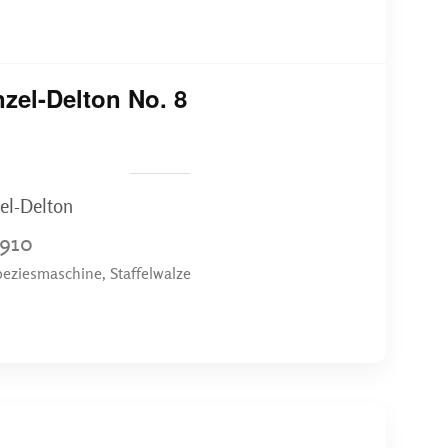
zel-Delton No. 8
el-Delton
1910
peziesmaschine, Staffelwalze