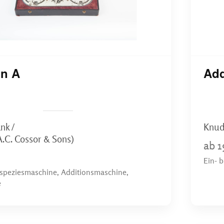
n A
Add
nk /
Knud
.C. Cossor & Sons)
ab 1
Ein- 
eispeziesmaschine, Additionsmaschine,
e