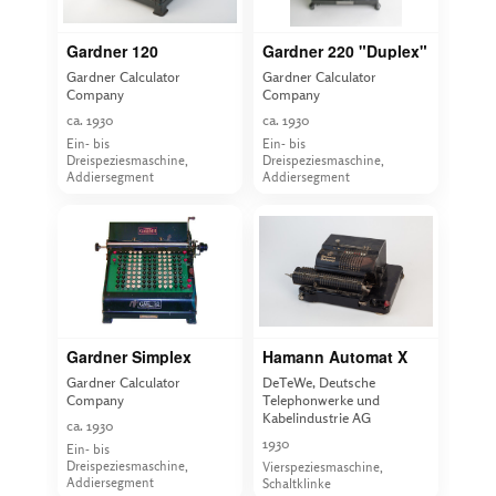
Gardner 120
Gardner 220 "Duplex"
Gardner Calculator
Gardner Calculator
Company
Company
ca. 1930
ca. 1930
Ein- bis
Ein- bis
Dreispeziesmaschine,
Dreispeziesmaschine,
Addiersegment
Addiersegment
Gardner Simplex
Hamann Automat X
Gardner Calculator
DeTeWe, Deutsche
Company
Telephonwerke und
Kabelindustrie AG
ca. 1930
1930
Ein- bis
Dreispeziesmaschine,
Vierspeziesmaschine,
Addiersegment
Schaltklinke