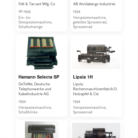
Felt & Tarrant Mfg. Co
AB Atvidabergs Industrier
ab 1934
1934
Ein- bis
Vierspeziesmaschine,
Dreispeziesmaschine,
geteiltes Sprossenrad,
Schaltschwinge
Sprossenrad
Hamann Selecta SP
Lipsia 1H
DeTeWe, Deutsche
Lipsia
Telephonwerke und
Rechenmaschinenfabrik O.
Kabelindustrie AG
Holzapfel & Cie
1934
1934
Vierspeziesmaschine,
Vierspeziesmaschine,
Schaltklinke
Sprossenrad