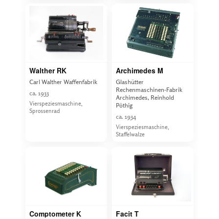
Walther RK
Archimedes M
Carl Walther Waffenfabrik
Glashütter
Rechenmaschinen-Fabrik
ca. 1933
Archimedes, Reinhold
Vierspeziesmaschine,
Pöthig
Sprossenrad
ca. 1934
Vierspeziesmaschine,
Staffelwalze
Comptometer K
Facit T