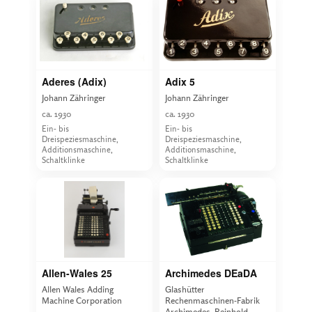
Aderes (Adix)
Adix 5
Johann Zähringer
Johann Zähringer
ca. 1930
ca. 1930
Ein- bis
Ein- bis
Dreispeziesmaschine,
Dreispeziesmaschine,
Additionsmaschine,
Additionsmaschine,
Schaltklinke
Schaltklinke
Allen-Wales 25
Archimedes DEaDA
Allen Wales Adding
Glashütter
Machine Corporation
Rechenmaschinen-Fabrik
Archimedes, Reinhold