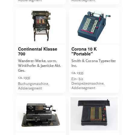
Continental Klasse
Corona 10 K
700
"Portable"
Wanderer-Werke, vorm.
Smith & Corona Typewriter
Winklhofer & Jaenicke Akt.
Inc.
Ges.
ca. 1935
ca. 1935
Ein- bis
Dreispeziesmaschine,
Buchungsmaschine,
Addiersegment
Addiersegment