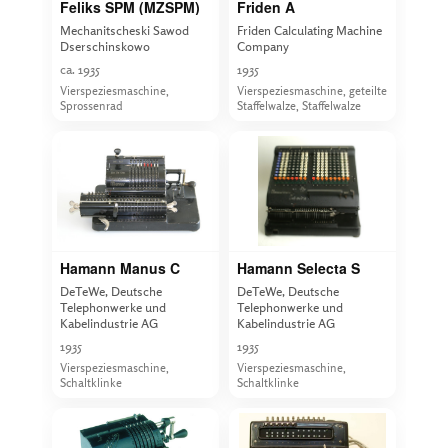
Feliks SPM (MZSPM)
Friden A
Mechanitscheski Sawod
Friden Calculating Machine
Dserschinskowo
Company
ca. 1935
1935
Vierspeziesmaschine,
Vierspeziesmaschine, geteilte
Sprossenrad
Staffelwalze, Staffelwalze
Hamann Manus C
Hamann Selecta S
DeTeWe, Deutsche
DeTeWe, Deutsche
Telephonwerke und
Telephonwerke und
Kabelindustrie AG
Kabelindustrie AG
1935
1935
Vierspeziesmaschine,
Vierspeziesmaschine,
Schaltklinke
Schaltklinke