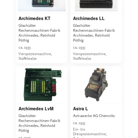
Archimedes KT
Archimedes LL
Glashütter
Glashütter
Rechenmaschinen-Fabrik
Rechenmaschinen-Fabrik
Archimedes, Reinhold
Archimedes, Reinhold
Pöthig
Pöthig
ca. 1935
ca. 1935
Vierspeziesmaschine,
Vierspeziesmaschine,
Staffelwalze
Staffelwalze
Archimedes LvM
Astra L
Glashütter
Astrawerke AG Chemnitz
Rechenmaschinen-Fabrik
ca. 1935
Archimedes, Reinhold
Ein- bis
Pöthig
Dreispeziesmaschine,
ca. 1935