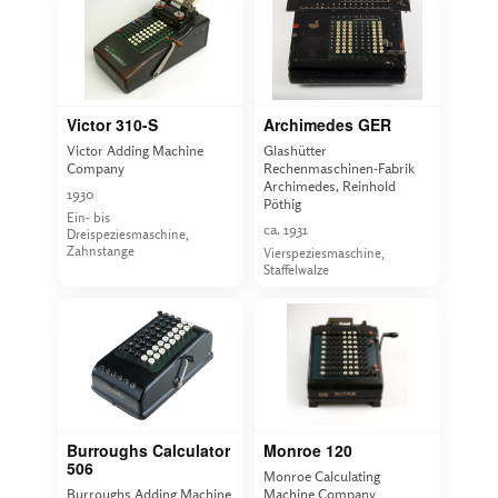
Victor 310-S
Archimedes GER
Victor Adding Machine
Glashütter
Company
Rechenmaschinen-Fabrik
Archimedes, Reinhold
1930
Pöthig
Ein- bis
ca. 1931
Dreispeziesmaschine,
Zahnstange
Vierspeziesmaschine,
Staffelwalze
Burroughs Calculator
Monroe 120
506
Monroe Calculating
Burroughs Adding Machine
Machine Company