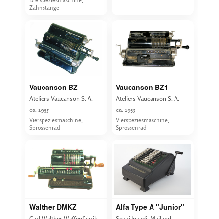
Dreispeziesmaschine,
Zahnstange
Vaucanson BZ
Vaucanson BZ1
Ateliers Vaucanson S. A.
Ateliers Vaucanson S. A.
ca. 1935
ca. 1935
Vierspeziesmaschine,
Vierspeziesmaschine,
Sprossenrad
Sprossenrad
Walther DMKZ
Alfa Type A "Junior"
Carl Walther Waffenfabrik
Sozzi Inzadi, Mailand