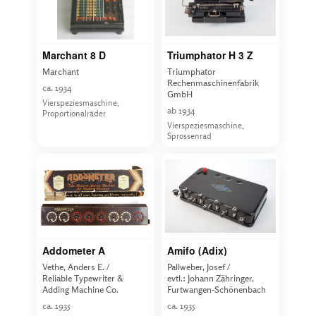
Marchant 8 D
Triumphator H 3 Z
Marchant
Triumphator
Rechenmaschinenfabrik
ca. 1934
GmbH
Vierspeziesmaschine,
ab 1934
Proportionalräder
Vierspeziesmaschine,
Sprossenrad
Addometer A
Amifo (Adix)
Vethe, Anders E. /
Pallweber, Josef /
Reliable Typewriter &
evtl.: Johann Zähringer,
Adding Machine Co.
Furtwangen-Schönenbach
ca. 1935
ca. 1935