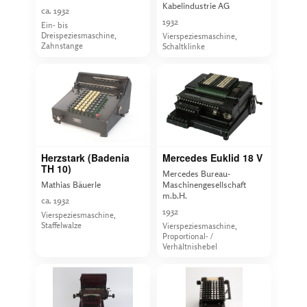
Kabelindustrie AG
ca. 1932
1932
Ein- bis
Dreispeziesmaschine,
Vierspeziesmaschine,
Zahnstange
Schaltklinke
Herzstark (Badenia
Mercedes Euklid 18 V
TH 10)
Mercedes Bureau-
Mathias Bäuerle
Maschinengesellschaft
m.b.H.
ca. 1932
1932
Vierspeziesmaschine,
Staffelwalze
Vierspeziesmaschine,
Proportional- /
Verhältnishebel