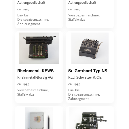
Actiengesellschaft
Actiengesellschaft
ca. 1935
ca. 1935
Ein- bis
Vierspeziesmaschine,
Dreispeziesmaschine,
Staffelwalze
Addiersegment
Rheinmetall KEWS
St. Gotthard Typ NS
Rheinmetall-Borsig AG
Rud. Schweizer & Cie.
ca. 1935
ca. 1935
Vierspeziesmaschine,
Ein- bis
Staffelwalze
Dreispeziesmaschine,
Zahnsegment