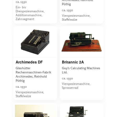
ca. 1930
Pöthig
Ein- bis
ca. 1930
Dreispeziesmaschine,
Additionsmaschine,
Vierspeziesmaschine,
Zahnsegment
Staffelwalze
Archimedes DF
Britannic 2A
Glashütter
Guy's Calculating Machines
Rechenmaschinen-Fabrik
Ltd.
Archimedes, Reinhold
ca. 1930
Pöthig
Vierspeziesmaschine,
ca. 1930
Sprossenrad
Vierspeziesmaschine,
Staffelwalze