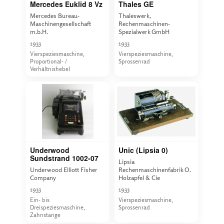
Mercedes Euklid 8 Vz
Thales GE
Mercedes Bureau-
Thaleswerk,
Maschinengesellschaft
Rechenmaschinen-
m.b.H.
Spezialwerk GmbH
1933
1933
Vierspeziesmaschine,
Vierspeziesmaschine,
Proportional- /
Sprossenrad
Verhältnishebel
Underwood
Unic (Lipsia 0)
Sundstrand 1002-07
Lipsia
Underwood Elliott Fisher
Rechenmaschinenfabrik O.
Company
Holzapfel & Cie
1933
1933
Ein- bis
Vierspeziesmaschine,
Dreispeziesmaschine,
Sprossenrad
Zahnstange