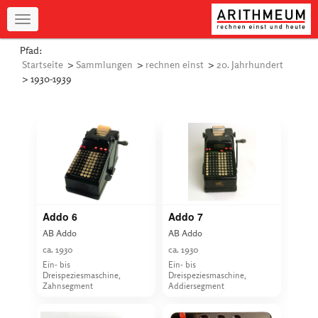
Navigation
Pfad:
Startseite
>
Sammlungen
>
rechnen einst
>
20. Jahrhundert
> 1930-1939
Addo 6
Addo 7
AB Addo
AB Addo
ca. 1930
ca. 1930
Ein- bis
Ein- bis
Dreispeziesmaschine,
Dreispeziesmaschine,
Zahnsegment
Addiersegment