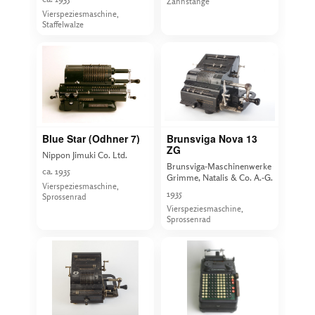
Zahnstange
Vierspeziesmaschine,
Staffelwalze
Blue Star (Odhner 7)
Brunsviga Nova 13
ZG
Nippon Jimuki Co. Ltd.
Brunsviga-Maschinenwerke
ca. 1935
Grimme, Natalis & Co. A.-G.
Vierspeziesmaschine,
1935
Sprossenrad
Vierspeziesmaschine,
Sprossenrad