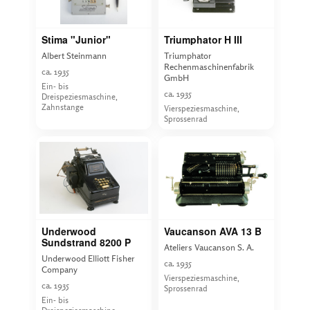
Stima "Junior"
Triumphator H III
Albert Steinmann
Triumphator
Rechenmaschinenfabrik
ca. 1935
GmbH
Ein- bis
ca. 1935
Dreispeziesmaschine,
Zahnstange
Vierspeziesmaschine,
Sprossenrad
Underwood
Vaucanson AVA 13 B
Sundstrand 8200 P
Ateliers Vaucanson S. A.
Underwood Elliott Fisher
ca. 1935
Company
Vierspeziesmaschine,
ca. 1935
Sprossenrad
Ein- bis