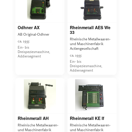
Odhner AX
Rheinmetall AES We
33
AB Original-Odhner
Rheinische Metallwaaren-
ca. 1935
und Maschinenfabrik
Ein- bis
Actiengesellschaft
Dreispeziesmaschine,
ca. 1935
Addiersegment
Ein- bis
Dreispeziesmaschine,
Addiersegment
Rheinmetall AH
Rheinmetall KE If
Rheinische Metallwaaren-
Rheinische Metallwaaren-
und Maschinenfabrik
und Maschinenfabrik