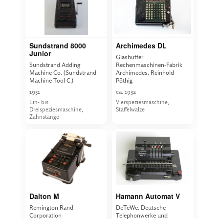
Sundstrand 8000
Archimedes DL
Junior
Glashütter
Sundstrand Adding
Rechenmaschinen-Fabrik
Machine Co. (Sundstrand
Archimedes, Reinhold
Machine Tool C.)
Pöthig
1931
ca. 1932
Ein- bis
Vierspeziesmaschine,
Dreispeziesmaschine,
Staffelwalze
Zahnstange
Dalton M
Hamann Automat V
Remington Rand
DeTeWe, Deutsche
Corporation
Telephonwerke und