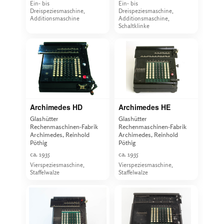
Ein- bis
Ein- bis
Dreispeziesmaschine,
Dreispeziesmaschine,
Additionsmaschine
Additionsmaschine,
Schaltklinke
Archimedes HD
Archimedes HE
Glashütter
Glashütter
Rechenmaschinen-Fabrik
Rechenmaschinen-Fabrik
Archimedes, Reinhold
Archimedes, Reinhold
Pöthig
Pöthig
ca. 1935
ca. 1935
Vierspeziesmaschine,
Vierspeziesmaschine,
Staffelwalze
Staffelwalze