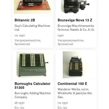
Britannic 2B
Brunsviga Nova 13 Z
Guy's Calculating Machines
Brunsviga-Maschinenwerke
Ltd.
Grimme, Natalis & Co. A.-G.
ca. 1930
1930
Vierspeziesmaschine,
Vierspeziesmaschine,
Sprossenrad
Sprossenrad
Burroughs Calculator
Continental 100 E
51305
Wanderer-Werke, vorm.
Burroughs Adding Machine
Winklhofer & Jaenicke Akt.
Company
Ges.
ab 1930
ca. 1930
Ein- bis
Ein- bis