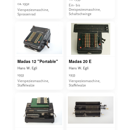
ca. 1932
Ein- bis
Dreispeziesmaschine,
Vierspeziesmaschine,
Schaltschwinge
Sprossenrad
Madas 12 "Portable"
Madas 20 E
Hans W. Egli
Hans W. Egli
1933
1933
Vierspeziesmaschine,
Vierspeziesmaschine,
Staffelwalze
Staffelwalze