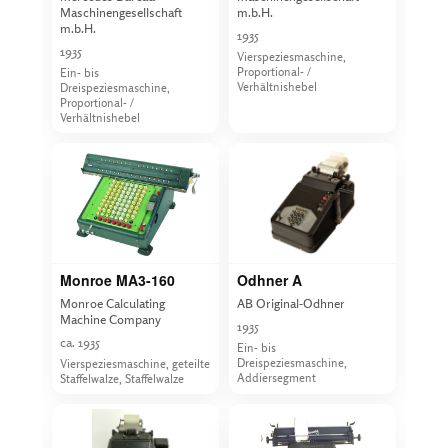
Maschinengesellschaft
m.b.H.
m.b.H.
1935
1935
Vierspeziesmaschine,
Proportional- /
Ein- bis
Verhältnishebel
Dreispeziesmaschine,
Proportional- /
Verhältnishebel
Monroe MA3-160
Odhner A
Monroe Calculating
AB Original-Odhner
Machine Company
1935
ca. 1935
Ein- bis
Dreispeziesmaschine,
Vierspeziesmaschine, geteilte
Addiersegment
Staffelwalze, Staffelwalze