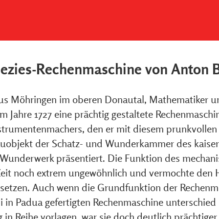
pezies-Rechenmaschine von Anton B
us Möhringen im oberen Donautal, Mathematiker un
. im Jahre 1727 eine prächtig gestaltete Rechenmasch
nstrumentenmachers, den er mit diesem prunkvollen
auobjekt der Schatz- und Wunderkammer des kaiserl
 Wunderwerk präsentiert. Die Funktion des mechani
Zeit noch extrem ungewöhnlich und vermochte den H
rsetzen. Auch wenn die Grundfunktion der Rechenm
i in Padua gefertigten Rechenmaschine unterschie
 in Reihe vorlagen, war sie doch deutlich prächtige