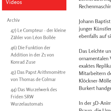
Videos
Rechenmaschin
Archiv
Johann Baptist
junger Künstle
47) Le Compteur - der kleine
ebenfalls auf 
Zähler von Léon Bollée
46) Die Funktion der
Das Leichte un
Addition in der Z1 von
ornamentalen V
Konrad Zuse
exaktes Replik
45) Das Papst Arithmomètre
Mitarbeitern d
von Thomas de Colmar
Klöckner-Mölle
Burkert handge
44) Das Wurzelwerk des
Friden SRW
In der 3D-Ani
Wurzelautomats
Braun, die Ums