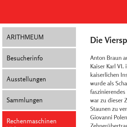
ARITHMEUM
Die Viers
Besucherinfo
Anton Braun a
Kaiser Karl VI
kaiserlichen I
Ausstellungen
wurde als Sch
faszinierendes
Sammlungen
war zu dieser 
Staunen zu ve
Giovanni Polen
Rechenmaschinen
Zehnerübertrag