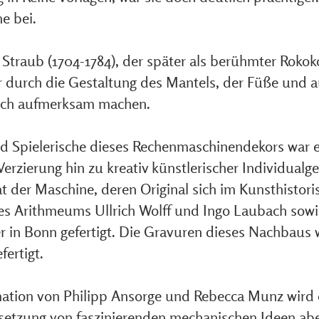
e bei.
 Straub (1704-1784), der später als berühmter Rokok
r durch die Gestaltung des Mantels, der Füße und 
sich aufmerksam machen.
d Spielerische dieses Rechenmaschinendekors war e
erzierung hin zu kreativ künstlerischer Individualg
at der Maschine, deren Original sich im Kunsthist
es Arithmeums Ullrich Wolff und Ingo Laubach sow
r in Bonn gefertigt. Die Gravuren dieses Nachbau
fertigt.
mation von Philipp Ansorge und Rebecca Munz wird
etzung von faszinierenden mechanischen Ideen aber