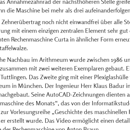
das Annahmezahnrad der nächsthöheren Stelle greif
n die Maschine bei mehr als drei aufeinanderfolge
Zehnerübertrag noch nicht einwandfrei über alle Stel
ung mit einem einzigen zentralen Element sehr gut
ten Rechenmaschine Curta in ähnlicher Form erneut
taffelwalze.
he Nachbau im Arithmeum wurde zwischen 1986 und 
zusammen mit zwei weiteren Exemplaren gebaut. E
Tuttlingen. Das Zweite ging mit einer Plexiglashüll
um in München. Der Ingenieur Herr Klaus Badur in
 nachgebaut. Seine AutoCAD-Zeichnungen dienten a
maschine des Monats“, das von der Informatikstud
 zur Vorlesungsreihe „Geschichte des maschinellen R
er erstellt wurde. Das Video ermöglicht einen detail
e der Rechenmaschine von Anton Braun.