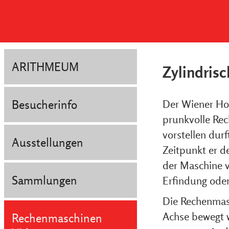
ARITHMEUM
Zylindris
Besucherinfo
Der Wiener Hof
prunkvolle Rech
vorstellen dur
Ausstellungen
Zeitpunkt er d
der Maschine v
Sammlungen
Erfindung oder
Die Rechenmasc
Achse bewegt w
Rechenmaschinen