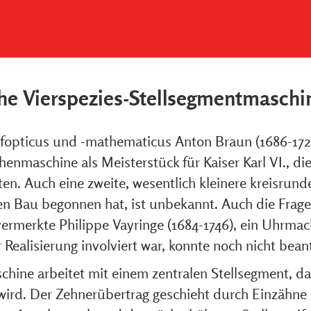
che Vierspezies-Stellsegmentmasch
opticus und -mathematicus Anton Braun (1686-1728
enmaschine als Meisterstück für Kaiser Karl VI., di
ften. Auch eine zweite, wesentlich kleinere kreisru
en Bau begonnen hat, ist unbekannt. Auch die Frage,
ermerkte Philippe Vayringe (1684-1746), ein Uhrmac
 Realisierung involviert war, konnte noch nicht bea
hine arbeitet mit einem zentralen Stellsegment, d
ird. Der Zehnerübertrag geschieht durch Einzähne 