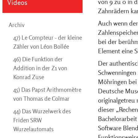
von 9 zu 0 in 
Videos
Zahnrädern kan
Auch wenn der 
Archiv
Zahlenspeicher
47) Le Compteur - der kleine
bei der berühm
Zähler von Léon Bollée
Element eine S
46) Die Funktion der
Der authentisc
Addition in der Z1 von
Schwenningen 
Konrad Zuse
Möhringen bei 
45) Das Papst Arithmomètre
Deutsche Muse
von Thomas de Colmar
originalgetreu
dieser „Rechen
44) Das Wurzelwerk des
Bachelorarbeit
Friden SRW
Software Blend
Wurzelautomats
Funktionsweis