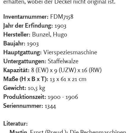
erhalten, wobei der Deckel nicht original ist.
Inventarnummer:
FDM7158
Jahr der Erfindung:
1903
Hersteller:
Bunzel, Hugo
Baujahr:
1903
Hauptgattung:
Vierspeziesmaschine
Untergattungen:
Staffelwalze
Kapazität:
8 (EW) x 9 (UZW) x 16 (RW)
Maße (H x B x T):
13 x 61 x 21 cm
Gewicht:
10,5 kg
Produktionszeit:
1900 - 1906
Seriennummer:
1344
Literatur:
Martin
, Ernst (Pseud.): Die Rechenmaschinen