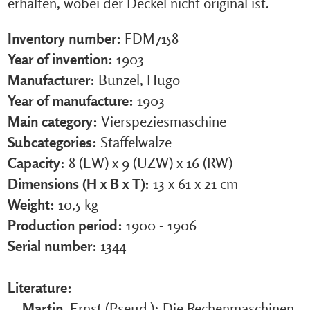
erhalten, wobei der Deckel nicht original ist.
Inventory number:
FDM7158
Year of invention:
1903
Manufacturer:
Bunzel, Hugo
Year of manufacture:
1903
Main category:
Vierspeziesmaschine
Subcategories:
Staffelwalze
Capacity:
8 (EW) x 9 (UZW) x 16 (RW)
Dimensions (H x B x T):
13 x 61 x 21 cm
Weight:
10,5 kg
Production period:
1900 - 1906
Serial number:
1344
Literature:
Martin
, Ernst (Pseud.): Die Rechenmaschinen