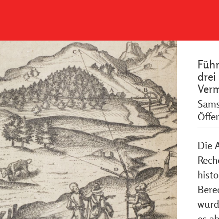
Führ
drei
Ver
Sams
Öffe
Die 
Rech
histo
Bere
wurd
es ab