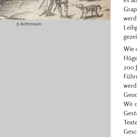
Grap
werde
© Arithmeum
Leih
gezei
Wie 
Hüge
200 
Führ
werd
Geod
Wir 
Gesta
Texte
Gesc