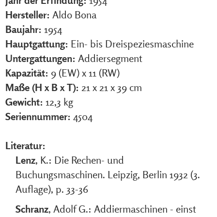
Jahr der Erfindung:
1954
Hersteller:
Aldo Bona
Baujahr:
1954
Hauptgattung:
Ein- bis Dreispeziesmaschine
Untergattungen:
Addiersegment
Kapazität:
9 (EW) x 11 (RW)
Maße (H x B x T):
21 x 21 x 39 cm
Gewicht:
12,3 kg
Seriennummer:
4504
Literatur:
Lenz
, K.: Die Rechen- und
Buchungsmaschinen. Leipzig, Berlin 1932 (3.
Auflage), p. 33-36
Schranz
, Adolf G.: Addiermaschinen - einst