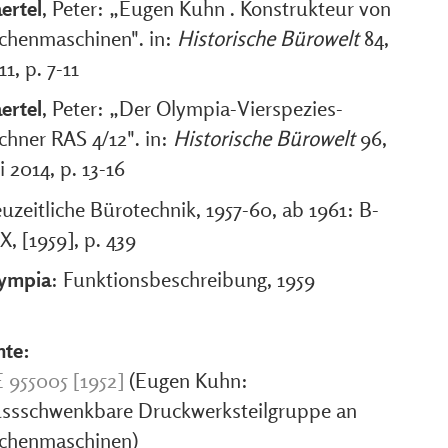
ertel
, Peter: „Eugen Kuhn . Konstrukteur von
chenmaschinen". in:
Historische Bürowelt
84,
11, p. 7-11
ertel
, Peter: „Der Olympia-Vierspezies-
chner RAS 4/12". in:
Historische Bürowelt
96,
li 2014, p. 13-16
uzeitliche Bürotechnik, 1957-60, ab 1961: B-
X, [1959], p. 439
ympia
: Funktionsbeschreibung, 1959
nte:
 955005 [1952]
(Eugen Kuhn:
ssschwenkbare Druckwerksteilgruppe an
chenmaschinen)