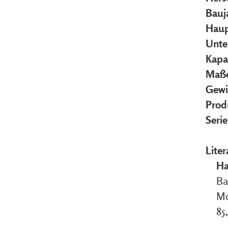
Bauj
Haup
Unte
Kapa
Maße
Gewi
Prod
Seri
Liter
Ha
Ba
Mo
85