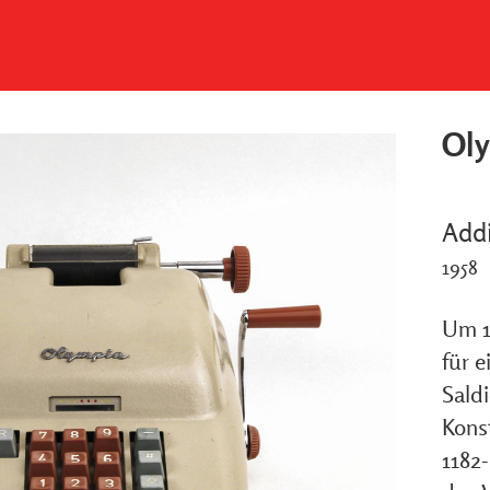
Oly
Add
1958
Um 1
für 
Sald
Kons
1182