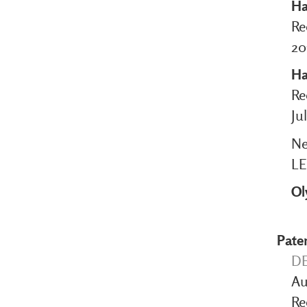
Ha
Re
20
Ha
Re
Ju
Ne
LE
Ol
Pate
DE
Au
Re