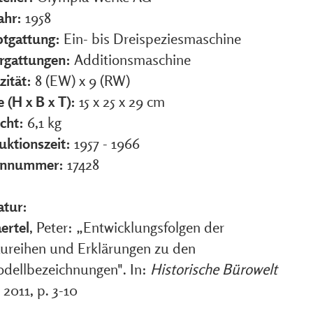
ahr:
1958
tgattung:
Ein- bis Dreispeziesmaschine
rgattungen:
Additionsmaschine
zität:
8 (EW) x 9 (RW)
 (H x B x T):
15 x 25 x 29 cm
cht:
6,1 kg
uktionszeit:
1957 - 1966
ennummer:
17428
atur:
ertel
, Peter: „Entwicklungsfolgen der
ureihen und Erklärungen zu den
dellbezeichnungen". In:
Historische Bürowelt
, 2011, p. 3-10