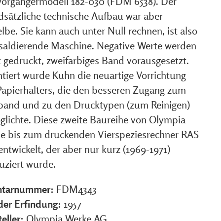
Vorgängermodell 182-030 (FDM 6538). Der
dsätzliche technische Aufbau war aber
lbe. Sie kann auch unter Null rechnen, ist also
 saldierende Maschine. Negative Werte werden
t gedruckt, zweifarbiges Band vorausgesetzt.
ntiert wurde Kuhn die neuartige Vorrichtung
Papierhalters, die den besseren Zugang zum
band und zu den Drucktypen (zum Reinigen)
glichte. Diese zweite Baureihe von Olympia
e bis zum druckenden Vierspeziesrechner RAS
entwickelt, der aber nur kurz (1969-1971)
uziert wurde.
ntarnummer:
FDM4343
 der Erfindung:
1957
eller:
Olympia Werke AG