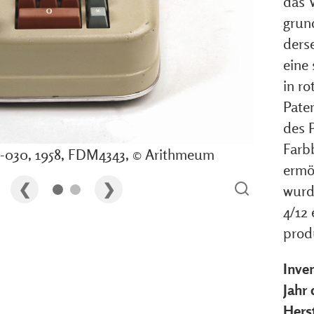
das 
grun
derse
eine
in ro
Pate
des 
Farb
-030, 1958, FDM4343, © Arithmeum
ermö
wurd
4/12 
prod
Inve
Jahr
Herst