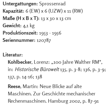
Untergattungen:
Sprossenrad
Kapazität:
6 (EW) x 6 (UZW) x 11 (RW)
Maße (H x B x T):
13 x 30 x 13 cm
Gewicht:
4,1 kg
Produktionszeit:
1953 - 1956
Seriennummer:
120787
Literatur:
Kohlbecker
, Lorenz: „100 Jahre Walther RM",
in:
Historische Bürowelt
135, p. 3-8; 136, p. 3-9;
137, p. 14-16; 138
Reese
, Martin: Neue Blicke auf alte
Maschinen. Zur Geschichte mechanischer
Rechenmaschinen. Hamburg 2002, p. 87-91