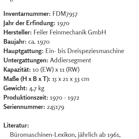
Inventarnummer:
FDM7957
Jahr der Erfindung:
1970
Hersteller:
Feiler Feinmechanik GmbH
Baujahr:
ca. 1970
Hauptgattung:
Ein- bis Dreispeziesmaschine
Untergattungen:
Addiersegment
Kapazität:
10 (EW) x 11 (RW)
Maße (H x B x T):
15 x 21 x 33 cm
Gewicht:
4,7 kg
Produktionszeit:
1970 - 1972
Seriennummer:
245179
Literatur:
Büromaschinen-Lexikon, jährlich ab 1961,