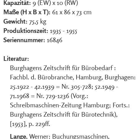
Kapazität:
9 (EW) x 10 (RW)
Maße (H x B x T):
61 x 86 x 73 cm
Gewicht:
75,5 kg
Produktionszeit:
1935 - 1955
Seriennummer:
16846
Literatur:
Burghagens Zeitschrift für Bürobedarf :
Fachbl. d. Bürobranche, Hamburg, Burghagen:
25.1922 - 42.1939 = Nr. 305-728; 52.1949 -
71.1968 = Nr. 729-1236 (Vorg.:
Schreibmaschinen-Zeitung Hamburg; Forts.:
Burghagens Zeitschrift für Bürotechnik),
[1953], p. 229ff.
Lange
, Werner: Buchungsmaschinen,