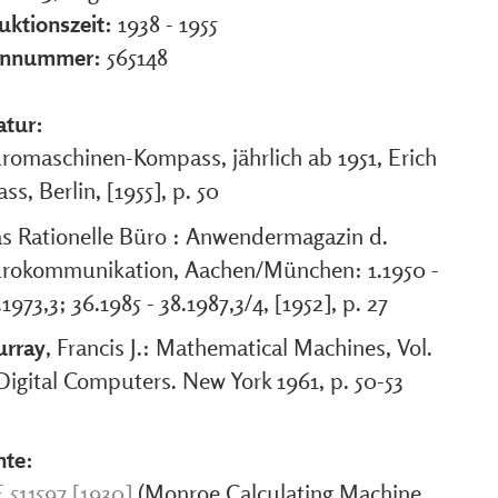
uktionszeit:
1938 - 1955
ennummer:
565148
atur:
romaschinen-Kompass, jährlich ab 1951, Erich
ass, Berlin, [1955], p. 50
s Rationelle Büro : Anwendermagazin d.
rokommunikation, Aachen/München: 1.1950 -
.1973,3; 36.1985 - 38.1987,3/4, [1952], p. 27
rray
, Francis J.: Mathematical Machines, Vol.
 Digital Computers. New York 1961, p. 50-53
nte:
 511597 [1930]
(Monroe Calculating Machine