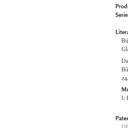
Prod
Seri
Liter
Bü
Gl
Da
Bü
24
Mu
I:
Pate
DE