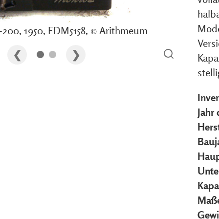
halb
Mode
-200, 1950, FDM5158, © Arithmeum
Vers
Kapa
stell
Inve
Jahr
Herst
Bauj
Haup
Unte
Kapa
Maße
Gewi