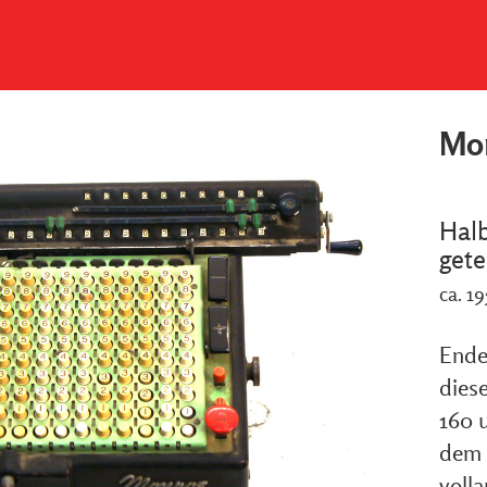
Mon
Hal
gete
ca. 1
Ende
diese
160 
dem 
volla