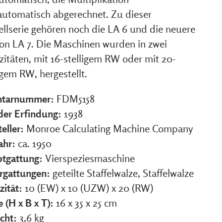
automatisch abgerechnet. Zu dieser
llserie gehören noch die LA 6 und die neuere
ion LA 7. Die Maschinen wurden in zwei
zitäten, mit 16-stelligem RW oder mit 20-
igem RW, hergestellt.
ntarnummer:
FDM5158
 der Erfindung:
1938
eller:
Monroe Calculating Machine Company
ahr:
ca. 1950
tgattung:
Vierspeziesmaschine
rgattungen:
geteilte Staffelwalze, Staffelwalze
zität:
10 (EW) x 10 (UZW) x 20 (RW)
 (H x B x T):
16 x 35 x 25 cm
cht:
3,6 kg