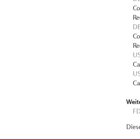
Co
Re
DE
Co
Re
US
Ca
US
Ca
Weit
FD
Diese