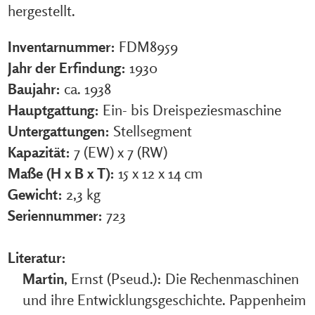
hergestellt.
Inventarnummer:
FDM8959
Jahr der Erfindung:
1930
Baujahr:
ca. 1938
Hauptgattung:
Ein- bis Dreispeziesmaschine
Untergattungen:
Stellsegment
Kapazität:
7 (EW) x 7 (RW)
Maße (H x B x T):
15 x 12 x 14 cm
Gewicht:
2,3 kg
Seriennummer:
723
Literatur:
Martin
, Ernst (Pseud.): Die Rechenmaschinen
und ihre Entwicklungsgeschichte. Pappenheim