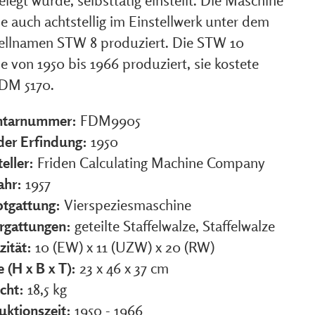
elegt wurde, selbsttätig einstellt. Die Maschine
e auch achtstellig im Einstellwerk unter dem
llnamen STW 8 produziert. Die STW 10
 von 1950 bis 1966 produziert, sie kostete
 DM 5170.
ntarnummer:
FDM9905
 der Erfindung:
1950
eller:
Friden Calculating Machine Company
ahr:
1957
tgattung:
Vierspeziesmaschine
rgattungen:
geteilte Staffelwalze, Staffelwalze
zität:
10 (EW) x 11 (UZW) x 20 (RW)
 (H x B x T):
23 x 46 x 37 cm
cht:
18,5 kg
uktionszeit:
1950 - 1966