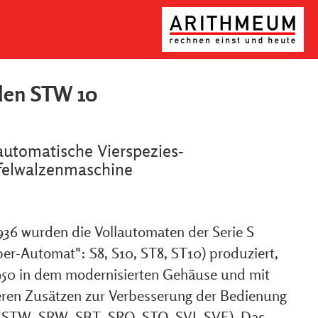
den STW 10
automatische Vierspezies-
felwalzenmaschine
936 wurden die Vollautomaten der Serie S
per-Automat": S8, S10, ST8, ST10) produziert,
950 in dem modernisierten Gehäuse und mit
eren Zusätzen zur Verbesserung der Bedienung
 STW, SRW, SBT, SRQ, STQ, SVJ, SVE). Das