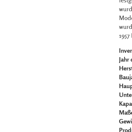
festg
wurd
Mode
wurde
1957
Inve
Jahr
Herst
Bauj
Haup
Unte
Kapa
Maße
Gewi
Prod