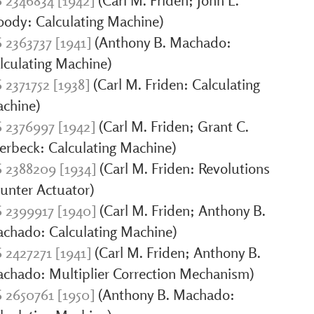
 2346834 [1942]
(Carl M. Friden; John L.
ody: Calculating Machine)
 2363737 [1941]
(Anthony B. Machado:
lculating Machine)
 2371752 [1938]
(Carl M. Friden: Calculating
chine)
 2376997 [1942]
(Carl M. Friden; Grant C.
lerbeck: Calculating Machine)
 2388209 [1934]
(Carl M. Friden: Revolutions
unter Actuator)
 2399917 [1940]
(Carl M. Friden; Anthony B.
chado: Calculating Machine)
 2427271 [1941]
(Carl M. Friden; Anthony B.
chado: Multiplier Correction Mechanism)
 2650761 [1950]
(Anthony B. Machado: