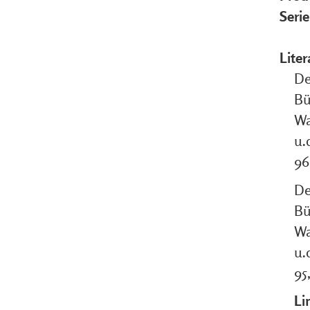
Seri
Liter
De
Bü
Wa
u.
96
De
Bü
Wa
u.
95
Li