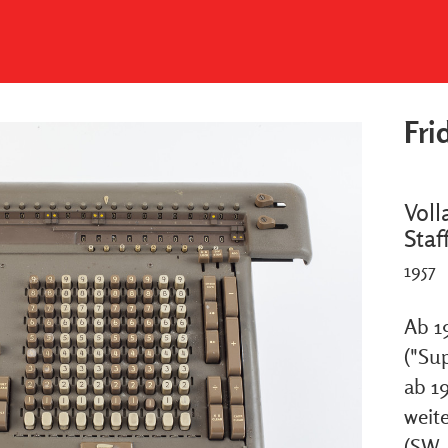
Fri
Voll
Staf
1957
Ab 1
("Su
ab 1
weit
(SW,