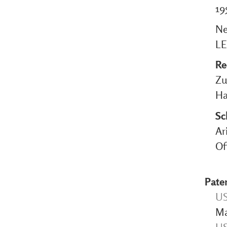
19
Ne
LE
Re
Zu
Ha
Sc
Ar
Of
Pate
US
Ma