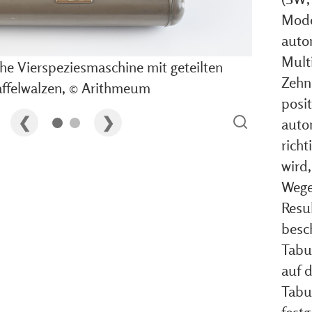
Mode
auto
Multi
he Vierspeziesmaschine mit geteilten
Zehne
affelwalzen, © Arithmeum
posit
auto
rich
wird
Wege
Resu
besch
Tabu
auf d
Tabu