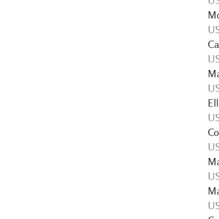
US
Mo
US
Ca
US
Ma
US
El
US
Co
US
Ma
US
Ma
US