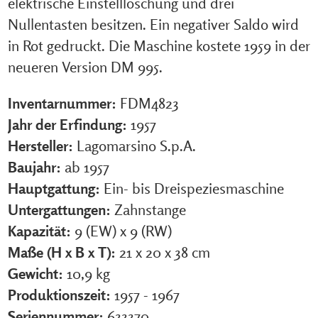
elektrische Einstelllöschung und drei
Nullentasten besitzen. Ein negativer Saldo wird
in Rot gedruckt. Die Maschine kostete 1959 in der
neueren Version DM 995.
Inventarnummer:
FDM4823
Jahr der Erfindung:
1957
Hersteller:
Lagomarsino S.p.A.
Baujahr:
ab 1957
Hauptgattung:
Ein- bis Dreispeziesmaschine
Untergattungen:
Zahnstange
Kapazität:
9 (EW) x 9 (RW)
Maße (H x B x T):
21 x 20 x 38 cm
Gewicht:
10,9 kg
Produktionszeit:
1957 - 1967
Seriennummer:
633370