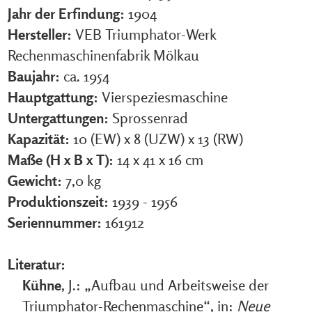
Jahr der Erfindung:
1904
Hersteller:
VEB Triumphator-Werk
Rechenmaschinenfabrik Mölkau
Baujahr:
ca. 1954
Hauptgattung:
Vierspeziesmaschine
Untergattungen:
Sprossenrad
Kapazität:
10 (EW) x 8 (UZW) x 13 (RW)
Maße (H x B x T):
14 x 41 x 16 cm
Gewicht:
7,0 kg
Produktionszeit:
1939 - 1956
Seriennummer:
161912
Literatur:
Kühne
, J.: „Aufbau und Arbeitsweise der
Triumphator-Rechenmaschine“, in:
Neue