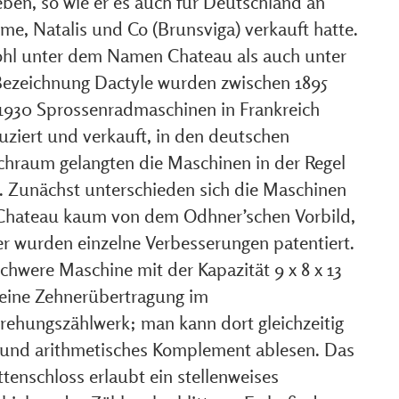
eben, so wie er es auch für Deutschland an
me, Natalis und Co (Brunsviga) verkauft hatte.
hl unter dem Namen Chateau als auch unter
Bezeichnung Dactyle wurden zwischen 1895
1930 Sprossenradmaschinen in Frankreich
uziert und verkauft, in den deutschen
chraum gelangten die Maschinen in der Regel
t. Zunächst unterschieden sich die Maschinen
Chateau kaum von dem Odhner’schen Vorbild,
er wurden einzelne Verbesserungen patentiert.
chwere Maschine mit der Kapazität 9 x 8 x 13
keine Zehnerübertragung im
ehungszählwerk; man kann dort gleichzeitig
 und arithmetisches Komplement ablesen. Das
ttenschloss erlaubt ein stellenweises