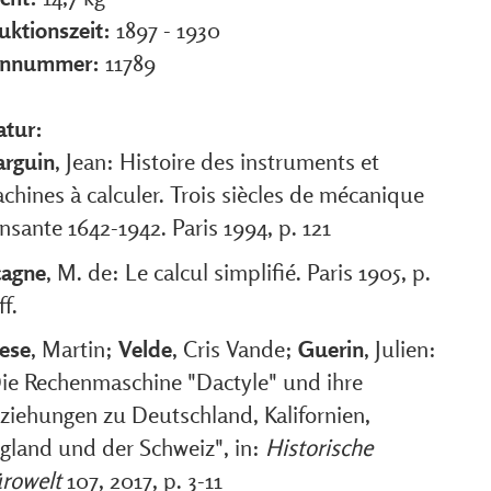
uktionszeit:
1897 - 1930
ennummer:
11789
atur:
rguin
, Jean: Histoire des instruments et
chines à calculer. Trois siècles de mécanique
nsante 1642-1942. Paris 1994, p. 121
agne
, M. de: Le calcul simplifié. Paris 1905, p.
ff.
ese
, Martin;
Velde
, Cris Vande;
Guerin
, Julien:
ie Rechenmaschine "Dactyle" und ihre
ziehungen zu Deutschland, Kalifornien,
gland und der Schweiz", in:
Historische
rowelt
107, 2017, p. 3-11