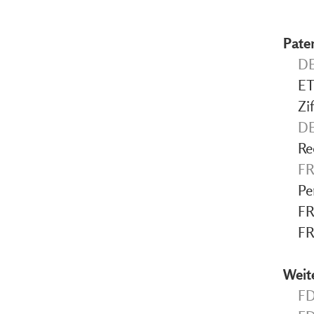
Pate
DE
ET
Zi
DE
Re
FR
Pe
FR
FR
Weit
FD