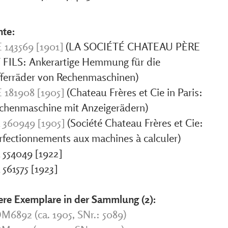
nte:
 143569 [1901]
(LA SOCIÉTÉ CHATEAU PÈRE
 FILS: Ankerartige Hemmung für die
fferräder von Rechenmaschinen)
 181908 [1905]
(Chateau Frères et Cie in Paris:
chenmaschine mit Anzeigerädern)
 360949 [1905]
(Société Chateau Frères et Cie:
rfectionnements aux machines à calculer)
 554049 [1922]
 561575 [1923]
ere Exemplare in der Sammlung (2):
M6892 (ca. 1905, SNr.: 5089)