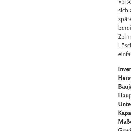
Vers
sich
späte
bere
Zehn
Lösc
einfa
Inve
Herst
Bauj
Haup
Unte
Kapa
Maße
Gewi