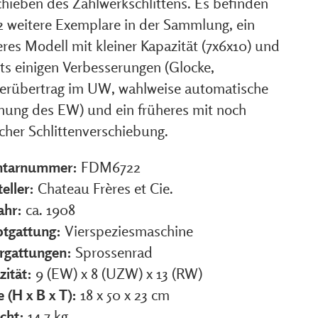
chieben des Zählwerkschlittens. Es befinden
 2 weitere Exemplare in der Sammlung, ein
res Modell mit kleiner Kapazität (7x6x10) und
its einigen Verbesserungen (Glocke,
erübertrag im UW, wahlweise automatische
hung des EW) und ein früheres mit noch
cher Schlittenverschiebung.
ntarnummer:
FDM6722
eller:
Chateau Frères et Cie.
ahr:
ca. 1908
tgattung:
Vierspeziesmaschine
rgattungen:
Sprossenrad
zität:
9 (EW) x 8 (UZW) x 13 (RW)
 (H x B x T):
18 x 50 x 23 cm
cht:
14,7 kg