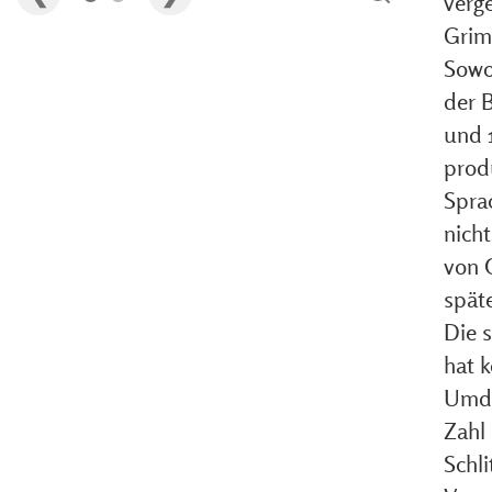
verg
Grim
Sowo
der 
und 
prod
Spra
nich
von 
spät
Die s
hat 
Umdr
Zahl
Schli