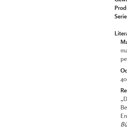
Prod
Seri
Liter
Ma
ma
pe
Oc
40
Re
„D
Be
En
Bü