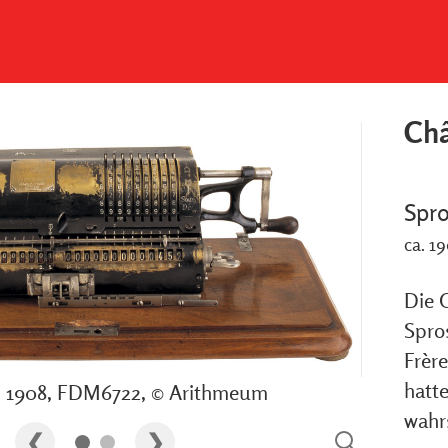
Ch
Spr
ca. 1
Die C
Spro
Frèr
hatt
, 1908, FDM6722, © Arithmeum
wahrs