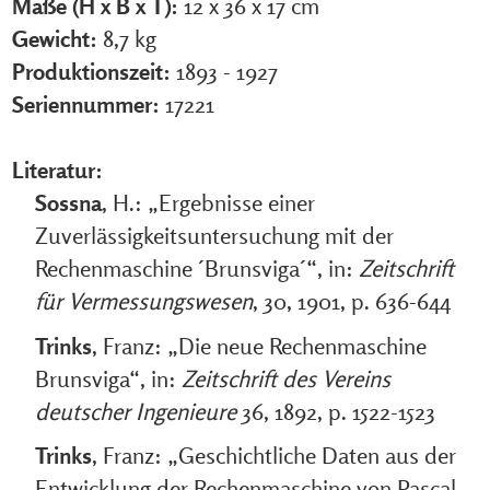
Maße (H x B x T):
12 x 36 x 17 cm
Gewicht:
8,7 kg
Produktionszeit:
1893 - 1927
Seriennummer:
17221
Literatur:
Sossna
, H.: „Ergebnisse einer
Zuverlässigkeitsuntersuchung mit der
Rechenmaschine ´Brunsviga´“, in:
Zeitschrift
für Vermessungswesen
, 30, 1901, p. 636-644
Trinks
, Franz: „Die neue Rechenmaschine
Brunsviga“, in:
Zeitschrift des Vereins
deutscher Ingenieure
36, 1892, p. 1522-1523
Trinks
, Franz: „Geschichtliche Daten aus der
Entwicklung der Rechenmaschine von Pascal