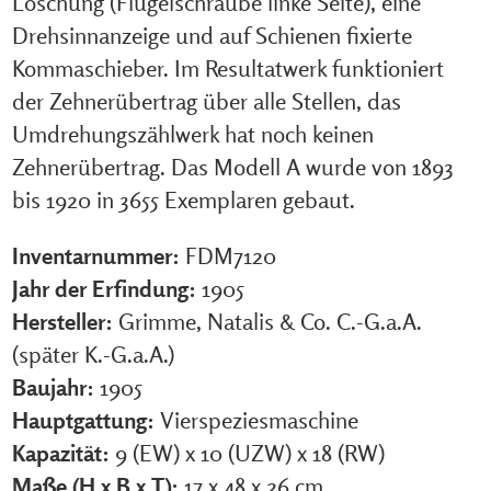
Löschung (Flügelschraube linke Seite), eine
Drehsinnanzeige und auf Schienen fixierte
Kommaschieber. Im Resultatwerk funktioniert
der Zehnerübertrag über alle Stellen, das
Umdrehungszählwerk hat noch keinen
Zehnerübertrag. Das Modell A wurde von 1893
bis 1920 in 3655 Exemplaren gebaut.
Inventarnummer:
FDM7120
Jahr der Erfindung:
1905
Hersteller:
Grimme, Natalis & Co. C.-G.a.A.
(später K.-G.a.A.)
Baujahr:
1905
Hauptgattung:
Vierspeziesmaschine
Kapazität:
9 (EW) x 10 (UZW) x 18 (RW)
Maße (H x B x T):
17 x 48 x 26 cm