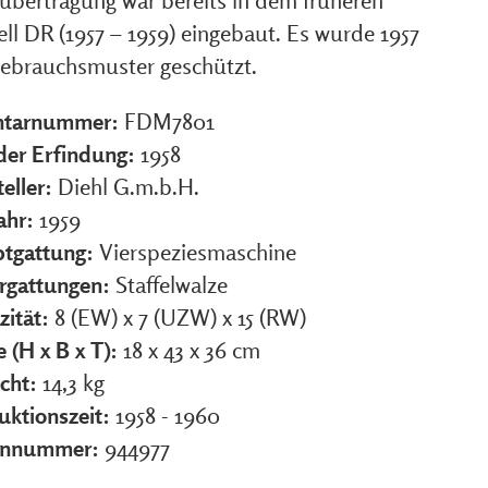
übertragung war bereits in dem früheren
ll DR (1957 – 1959) eingebaut. Es wurde 1957
Gebrauchsmuster geschützt.
ntarnummer:
FDM7801
 der Erfindung:
1958
eller:
Diehl G.m.b.H.
ahr:
1959
tgattung:
Vierspeziesmaschine
rgattungen:
Staffelwalze
zität:
8 (EW) x 7 (UZW) x 15 (RW)
 (H x B x T):
18 x 43 x 36 cm
cht:
14,3 kg
uktionszeit:
1958 - 1960
ennummer:
944977