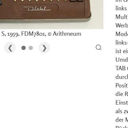
links
Multi
Werb
5 S, 1959, FDM7801, © Arithmeum
Model
links
ist e
Umdr
TAB (
durc
Posi
die 
Einst
als 
der 