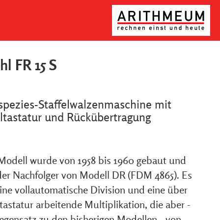
hl FR 15 S
spezies-Staffelwalzenmaschine mit
tastatur und Rückübertragung
Modell wurde von 1958 bis 1960 gebaut und
der Nachfolger von Modell DR (FDM 4865). Es
eine vollautomatische Division und eine über
astatur arbeitende Multiplikation, die aber -
egensatz zu den bisherigen Modellen - von