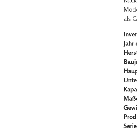
Rück
Mode
als 
Inve
Jahr
Herst
Bauj
Haup
Unte
Kapa
Maße
Gewi
Prod
Seri