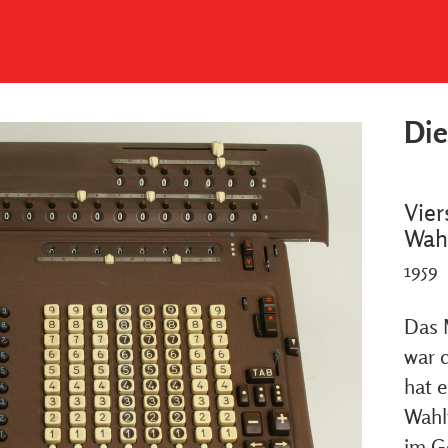
Die
Vier
Wahl
1959
Das 
war 
hat 
Wahlt
im G