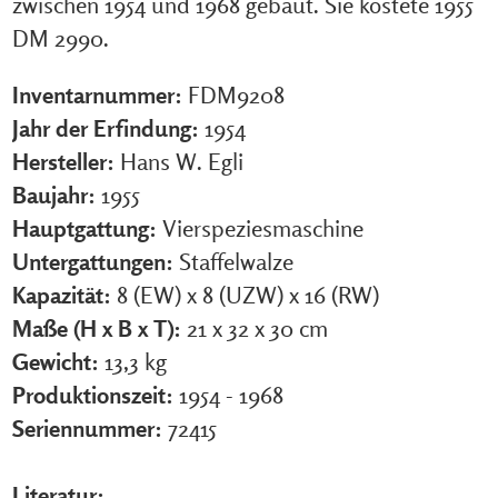
zwischen 1954 und 1968 gebaut. Sie kostete 1955
DM 2990.
Inventarnummer:
FDM9208
Jahr der Erfindung:
1954
Hersteller:
Hans W. Egli
Baujahr:
1955
Hauptgattung:
Vierspeziesmaschine
Untergattungen:
Staffelwalze
Kapazität:
8 (EW) x 8 (UZW) x 16 (RW)
Maße (H x B x T):
21 x 32 x 30 cm
Gewicht:
13,3 kg
Produktionszeit:
1954 - 1968
Seriennummer:
72415
Literatur: