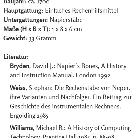
Baujahr:
ca. 1700
Hauptgattung:
Einfaches Rechenhilfsmittel
Untergattungen:
Napierstäbe
Maße (H x B x T):
1 x 8 x 6 cm
Gewicht:
33 Gramm
Literatur:
Bryden
, David J.: Napier´s Bones, A History
and Instruction Manual. London 1992
Weiss
, Stephan: Die Rechenstäbe von Neper,
ihre Varianten und Nachfolger. Ein Beitrag zur
Geschichte des instrumentalen Rechnens.
Ergolding 1985
Williams
, Michael R.: A History of Computing
Technology. Prentice Hall 1985, p. 88-98