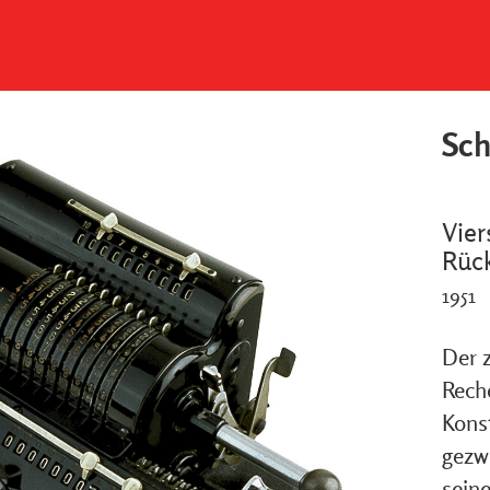
Sch
Vier
Rüc
1951
Der 
Rech
Konst
gezw
sein