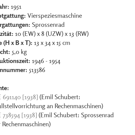
ahr:
1951
tgattung:
Vierspeziesmaschine
rgattungen:
Sprossenrad
zität:
10 (EW) x 8 (UZW) x 13 (RW)
 (H x B x T):
13 x 34 x 15 cm
cht:
5,0 kg
uktionszeit:
1946 - 1954
ennummer:
513586
nte:
 691140 [1938]
(Emil Schubert:
llstellvorrichtung an Rechenmaschinen)
 738594 [1938]
(Emil Schubert: Sprossenrad
r Rechenmaschinen)