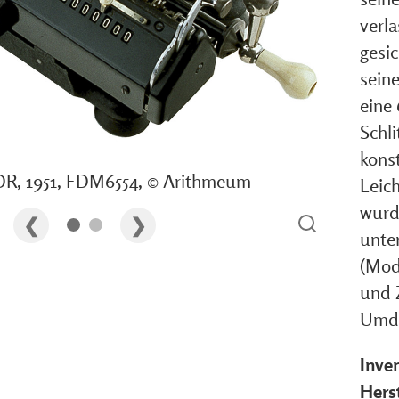
verl
gesi
sein
eine 
Schl
kons
DR, 1951, FDM6554, © Arithmeum
Leic
wurd
unte
(Mode
und 
Umdr
Inve
Herst