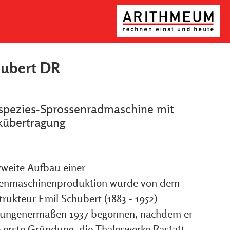
ubert DR
spezies-Sprossenradmaschine mit
kübertragung
zweite Aufbau einer
enmaschinenproduktion wurde von dem
rukteur Emil Schubert (1883 - 1952)
ungenermaßen 1937 begonnen, nachdem er
e erste Gründung, die Thaleswerke Rastatt,