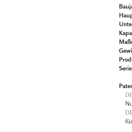
Bauj
Haup
Unte
Kapa
Maße
Gewi
Prod
Seri
Pate
DE
Nu
DE
fü