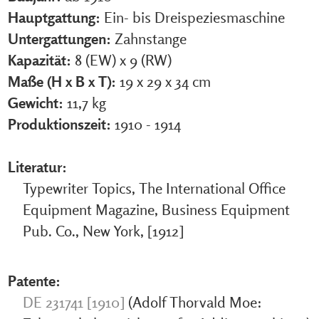
Hauptgattung:
Ein- bis Dreispeziesmaschine
Untergattungen:
Zahnstange
Kapazität:
8 (EW) x 9 (RW)
Maße (H x B x T):
19 x 29 x 34 cm
Gewicht:
11,7 kg
Produktionszeit:
1910 - 1914
Literatur:
Typewriter Topics, The International Office
Equipment Magazine, Business Equipment
Pub. Co., New York, [1912]
Patente:
DE 231741 [1910]
(Adolf Thorvald Moe: