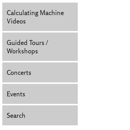
Calculating Machine
Videos
Guided Tours /
Workshops
Concerts
Events
Search