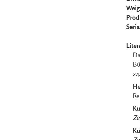
Weig
Prod
Seri
Liter
Da
Bü
24
H
Re
Ku
Ze
Ku
Ze