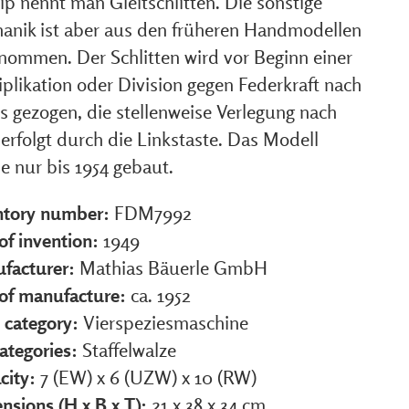
ip nennt man Gleitschlitten. Die sonstige
anik ist aber aus den früheren Handmodellen
nommen. Der Schlitten wird vor Beginn einer
plikation oder Division gegen Federkraft nach
s gezogen, die stellenweise Verlegung nach
 erfolgt durch die Linkstaste. Das Modell
e nur bis 1954 gebaut.
ntory number:
FDM7992
of invention:
1949
facturer:
Mathias Bäuerle GmbH
 of manufacture:
ca. 1952
 category:
Vierspeziesmaschine
ategories:
Staffelwalze
city:
7 (EW) x 6 (UZW) x 10 (RW)
nsions (H x B x T):
21 x 38 x 34 cm