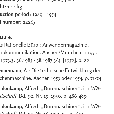
ht:
10,1 kg
uction period:
1949 - 1954
al number:
22265
ature:
s Rationelle Büro : Anwendermagazin d.
rokommunikation, Aachen/München: 1.1950 -
.1973,3; 36.1985 - 38.1987,3/4, [1952], p. 22
ennemann
, A.: Die technische Entwicklung der
chenmaschine. Aachen 1953 oder 1954, p. 71-74
hlenkamp
, Alfred: „Büromaschinen“, in:
VDI-
itschrift
, Bd. 92, Nr. 19, 1950, p. 486-489
hlenkamp
, Alfred: „Büromaschinen“, in:
VDI-
itschrift
, Bd. 93, Nr. 18, 1951. p. 595-601