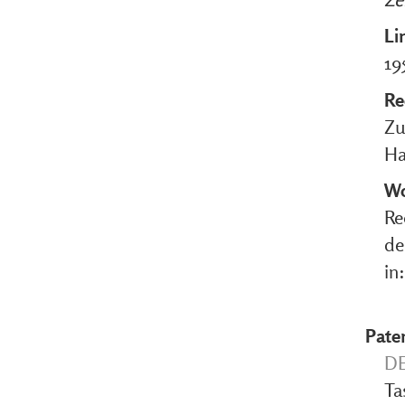
Li
19
Re
Zu
Ha
Wo
Re
de
in
Pate
DE
Ta