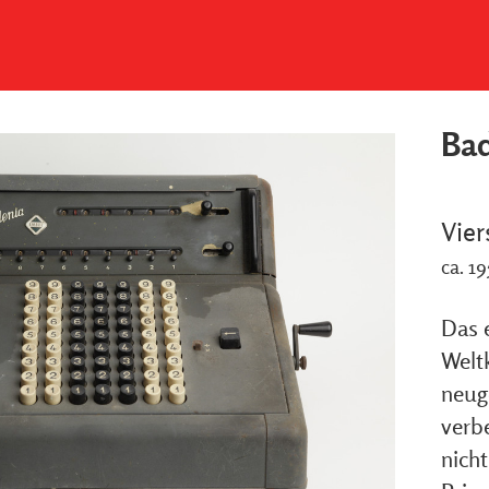
Bad
Vier
ca. 19
Das 
Welt
neuge
verb
nich