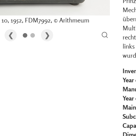
Prinz
Mech
über
 10, 1952, FDM7992, © Arithmeum
Multi
recht
links
wurd
Inve
Year 
Manu
Year
Main
Subc
Capa
Dime