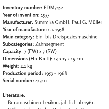
Inventory number:
FDM7452
Year of invention:
1953
Manufacturer:
Summira GmbH, Paul G. Müller
Year of manufacture:
ca. 1958
Main category:
Ein- bis Dreispeziesmaschine
Subcategories:
Zahnsegment
Capacity:
7 (EW) x 7 (RW)
Dimensions (H x B x T):
13 x 15 x 19 cm
Weight:
2,1 kg
Production period:
1953 - 1968
Serial number:
41310
Literature:
Büromaschinen-Lexikon, jährlich ab 1961,