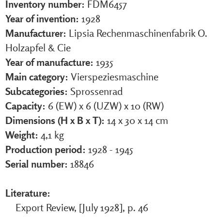
Inventory number:
FDM6457
Year of invention:
1928
Manufacturer:
Lipsia Rechenmaschinenfabrik O.
Holzapfel & Cie
Year of manufacture:
1935
Main category:
Vierspeziesmaschine
Subcategories:
Sprossenrad
Capacity:
6 (EW) x 6 (UZW) x 10 (RW)
Dimensions (H x B x T):
14 x 30 x 14 cm
Weight:
4,1 kg
Production period:
1928 - 1945
Serial number:
18846
Literature:
Export Review, [July 1928], p. 46