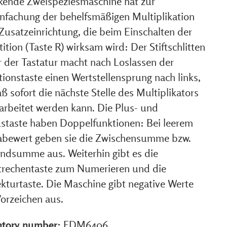
kende Zweispeziesmaschine hat zur
infachung der behelfsmäßigen Multiplikation
 Zusatzeinrichtung, die beim Einschalten der
ition (Taste R) wirksam wird: Der Stiftschlitten
r der Tastatur macht nach Loslassen der
ionstaste einen Wertstellensprung nach links,
ß sofort die nächste Stelle des Multiplikators
arbeitet werden kann. Die Plus- und
staste haben Doppelfunktionen: Bei leerem
abewert geben sie die Zwischensumme bzw.
Endsumme aus. Weiterhin gibt es die
trechentaste zum Numerieren und die
ekturtaste. Die Maschine gibt negative Werte
Vorzeichen aus.
ntory number:
FDM6406