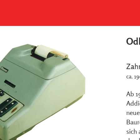
Odh
Zah
ca. 1
Ab 19
Addi
neue
Baur
sich 