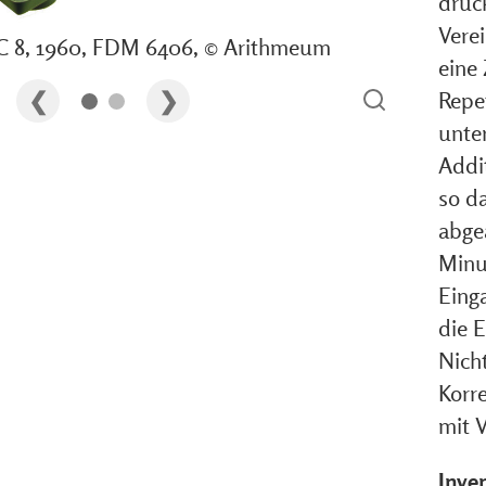
druc
Vere
C 8, 1960, FDM 6406, © Arithmeum
eine
Repet
unte
Addit
so da
abge
Minu
Eing
die 
Nich
Korr
mit 
Inve