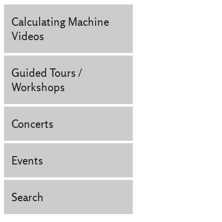
Calculating Machine
Videos
Guided Tours /
Workshops
Concerts
Events
Search