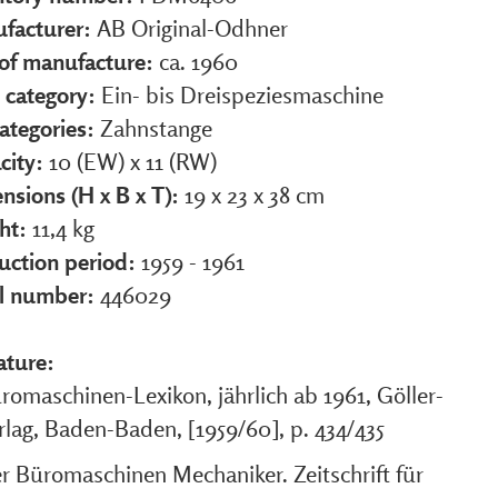
facturer:
AB Original-Odhner
 of manufacture:
ca. 1960
 category:
Ein- bis Dreispeziesmaschine
ategories:
Zahnstange
city:
10 (EW) x 11 (RW)
nsions (H x B x T):
19 x 23 x 38 cm
ht:
11,4 kg
uction period:
1959 - 1961
al number:
446029
ature:
romaschinen-Lexikon, jährlich ab 1961, Göller-
rlag, Baden-Baden, [1959/60], p. 434/435
r Büromaschinen Mechaniker. Zeitschrift für