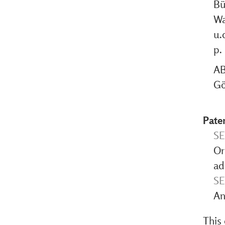
Bü
Wa
u.
p. 
AB
Gö
Pate
SE
Or
ad
SE
An
This 