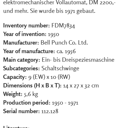
elektromechanischer Vollautomat, DM 2200,-
und mehr. Sie wurde bis 1971 gebaut.
Inventory number:
FDM7834
Year of invention:
1950
Manufacturer:
Bell Punch Co. Ltd.
Year of manufacture:
ca. 1956
Main category:
Ein- bis Dreispeziesmaschine
Subcategories:
Schaltschwinge
Capacity:
9 (EW) x 10 (RW)
Dimensions (H x B x T):
14 x 27 x 32 cm
Weight:
5,6 kg
Production period:
1950 - 1971
Serial number:
112.128