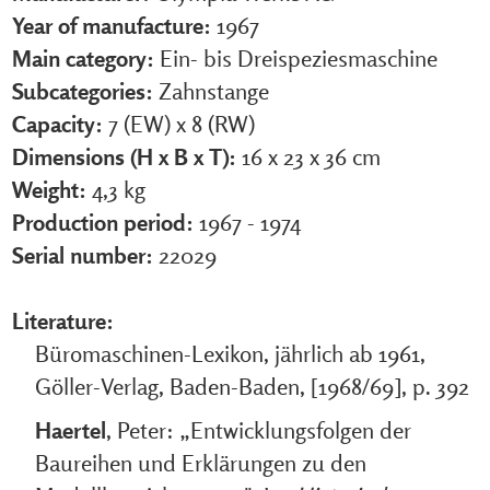
Year of manufacture:
1967
Main category:
Ein- bis Dreispeziesmaschine
Subcategories:
Zahnstange
Capacity:
7 (EW) x 8 (RW)
Dimensions (H x B x T):
16 x 23 x 36 cm
Weight:
4,3 kg
Production period:
1967 - 1974
Serial number:
22029
Literature:
Büromaschinen-Lexikon, jährlich ab 1961,
Göller-Verlag, Baden-Baden, [1968/69], p. 392
Haertel
, Peter: „Entwicklungsfolgen der
Baureihen und Erklärungen zu den