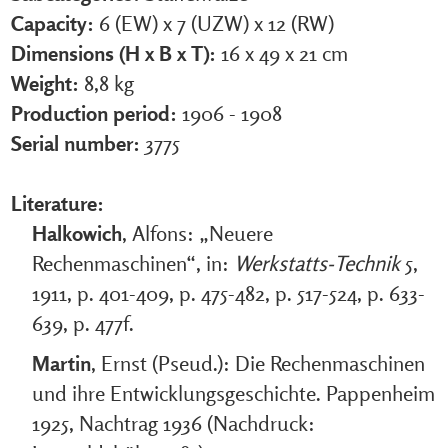
Capacity:
6 (EW) x 7 (UZW) x 12 (RW)
Dimensions (H x B x T):
16 x 49 x 21 cm
Weight:
8,8 kg
Production period:
1906 - 1908
Serial number:
3775
Literature:
Halkowich
, Alfons: „Neuere
Rechenmaschinen“, in:
Werkstatts-Technik
5,
1911, p. 401-409, p. 475-482, p. 517-524, p. 633-
639, p. 477f.
Martin
, Ernst (Pseud.): Die Rechenmaschinen
und ihre Entwicklungsgeschichte. Pappenheim
1925, Nachtrag 1936 (Nachdruck: