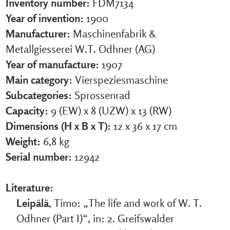
Inventory number:
FDM7134
Year of invention:
1900
Manufacturer:
Maschinenfabrik &
Metallgiesserei W.T. Odhner (AG)
Year of manufacture:
1907
Main category:
Vierspeziesmaschine
Subcategories:
Sprossenrad
Capacity:
9 (EW) x 8 (UZW) x 13 (RW)
Dimensions (H x B x T):
12 x 36 x 17 cm
Weight:
6,8 kg
Serial number:
12942
Literature:
Leipälä
, Timo: „The life and work of W. T.
Odhner (Part I)“, in: 2. Greifswalder