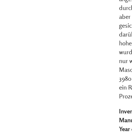
durc
aber 
gesic
darü
hohe
wurd
nur 
Masch
3980
ein 
Proz
Inve
Manu
Year