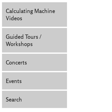
Calculating Machine
Videos
Guided Tours /
Workshops
Concerts
Events
Search