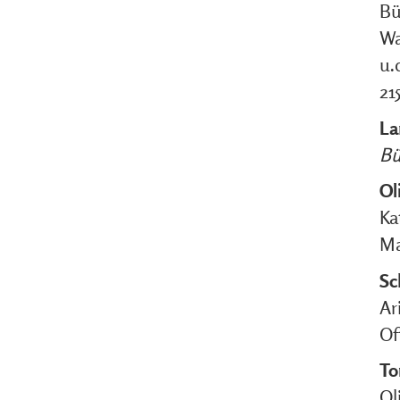
Bü
Wa
u.
21
La
Bü
Ol
Ka
Ma
Sc
Ar
Of
To
Ol