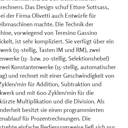
hrechnern. Das Design schuf Ettore Sottsass,
ei der Firma Olivetti auch Entwürfe für
eibmaschinen machte. Die Technik der
hine, vorwiegend von Teresino Gassino
ckelt, ist sehr kompliziert. Sie verfügt über ein
erk (15-stellig, Tasten IM und RM), zwei
nwerke (15- bzw. 20-stellig, Selektionshebel)
zwei Konstantenwerke (15-stellig, automatischer
rag) und rechnet mit einer Geschwindigkeit von
Zyklen/min für Addition, Subtraktion und
kwerk und mit 600 Zyklen/min für die
ürzte Multiplikation und die Division. Als
nderheit besitzt sie einen programmierten
enablauf für Prozentrechnungen. Die
strebte einfache Bedienungsweise ließ sich nur