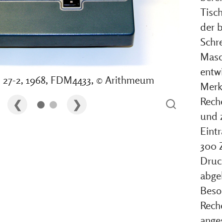
Tisc
der b
Schr
Masc
entwi
s 27-2, 1968, FDM4433, © Arithmeum
Merkw
Reche
und 
Eint
300 
Druc
abgek
Beso
Rech
ange