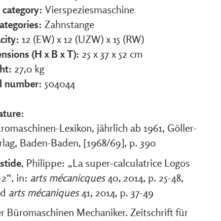
 category:
Vierspeziesmaschine
ategories:
Zahnstange
city:
12 (EW) x 12 (UZW) x 15 (RW)
nsions (H x B x T):
25 x 37 x 52 cm
ht:
27,0 kg
al number:
504044
ature:
romaschinen-Lexikon, jährlich ab 1961, Göller-
rlag, Baden-Baden, [1968/69], p. 390
stide
, Philippe: „La super-calculatrice Logos
-2“, in:
arts mécanicques
40, 2014, p. 25-48,
nd
arts mécaniques
41, 2014, p. 37-49
r Büromaschinen Mechaniker. Zeitschrift für