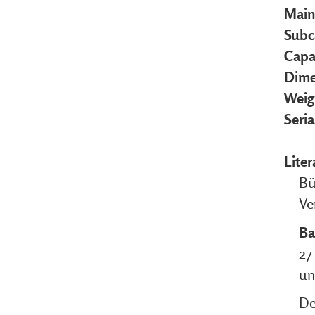
Main
Subc
Capa
Dime
Weig
Seri
Liter
Bü
Ve
Ba
27
u
De