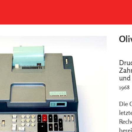
Oli
Druc
Zah
und
1968
Die O
letz
Reche
bere