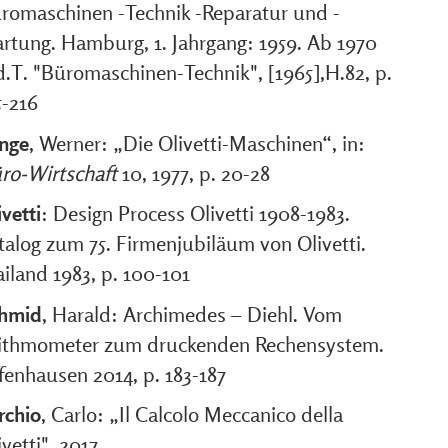
romaschinen -Technik -Reparatur und -
rtung. Hamburg, 1. Jahrgang: 1959. Ab 1970
d.T. "Büromaschinen-Technik", [1965],H.82, p.
5-216
nge
, Werner: „Die Olivetti-Maschinen“, in:
ro-Wirtschaft
10, 1977, p. 20-28
ivetti
: Design Process Olivetti 1908-1983.
talog zum 75. Firmenjubiläum von Olivetti.
iland 1983, p. 100-101
hmid
, Harald: Archimedes – Diehl. Vom
ithmometer zum druckenden Rechensystem.
fenhausen 2014, p. 183-187
rchio
, Carlo: „Il Calcolo Meccanico della
ivetti", 2017