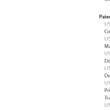
Pate
US
Co
US
Ma
US
De
US
De
US
Pr
Tr
US