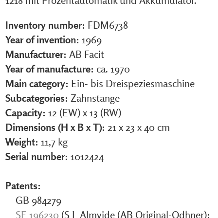
1218 mit Prozentautomatik und Akkumulator.
Inventory number:
FDM6738
Year of invention:
1969
Manufacturer:
AB Facit
Year of manufacture:
ca. 1970
Main category:
Ein- bis Dreispeziesmaschine
Subcategories:
Zahnstange
Capacity:
12 (EW) x 13 (RW)
Dimensions (H x B x T):
21 x 23 x 40 cm
Weight:
11,7 kg
Serial number:
1012424
Patents:
GB 984279
SE 196230
(S L Almvide (AB Original-Odhner):