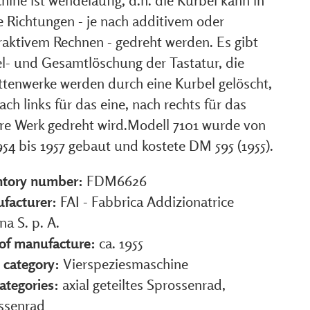
ine ist wendeläufig, d.h. die Kurbel kann in
e Richtungen - je nach additivem oder
raktivem Rechnen - gedreht werden. Es gibt
el- und Gesamtlöschung der Tastatur, die
ittenwerke werden durch eine Kurbel gelöscht,
ach links für das eine, nach rechts für das
re Werk gedreht wird.Modell 7101 wurde von
954 bis 1957 gebaut und kostete DM 595 (1955).
ntory number:
FDM6626
facturer:
FAI - Fabbrica Addizionatrice
ana S. p. A.
 of manufacture:
ca. 1955
 category:
Vierspeziesmaschine
ategories:
axial geteiltes Sprossenrad,
ssenrad