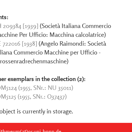
nts:
 209384 [1939]
(Società Italiana Commercio
cchine Per Ufficio: Macchina calcolatrice)
 722016 [1938]
(Angelo Raimondi: Società
aliana Commercio Macchine per Ufficio -
rossenradrechenmaschine)
er exemplars in the collection (2):
M5124 (1955, SNr.: NU 35011)
M5125 (1955, SNr.: O37437)
object is currently in storage.
ithmeum(at)or.uni-bonn.de