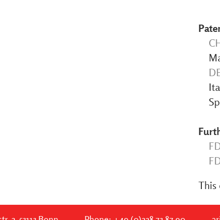
Pate
CH
Ma
DE
It
Sp
Furth
FD
FD
This 
tr. 2, 53113 Bonn
Phone:
+49 (0)228 73 87 90
ar