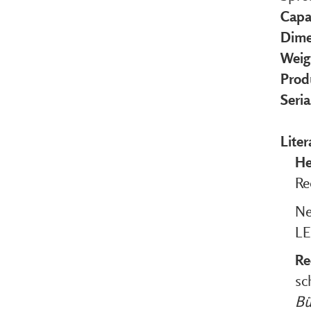
Capa
Dime
Weig
Prod
Seri
Liter
H
Re
Ne
LE
Re
sc
Bü