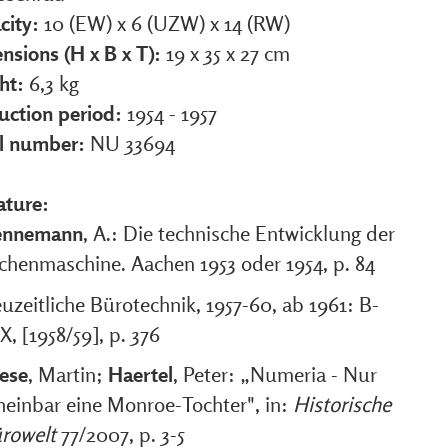
city:
10 (EW) x 6 (UZW) x 14 (RW)
nsions (H x B x T):
19 x 35 x 27 cm
ht:
6,3 kg
uction period:
1954 - 1957
al number:
NU 33694
ature:
ennemann
, A.: Die technische Entwicklung der
chenmaschine. Aachen 1953 oder 1954, p. 84
uzeitliche Bürotechnik, 1957-60, ab 1961: B-
X, [1958/59], p. 376
ese
, Martin;
Haertel
, Peter: „Numeria - Nur
heinbar eine Monroe-Tochter", in:
Historische
rowelt
77/2007, p. 3-5