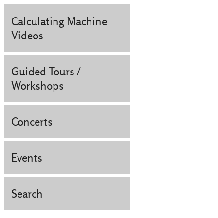
Calculating Machine
Videos
Guided Tours /
Workshops
Concerts
Events
Search