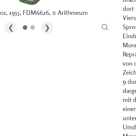
dort
01, 1955, FDM6626, © Arithmeum
Vier
Spro
Eind
Monr
Repr
von 
Zeic
9 du
darge
mit d
einem
unter
Umdr