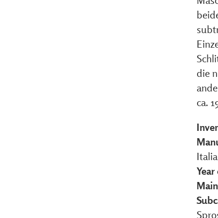
Masch
beid
subt
Einz
Schl
die n
ande
ca. 1
Inve
Manu
Itali
Year
Main
Subc
Spro