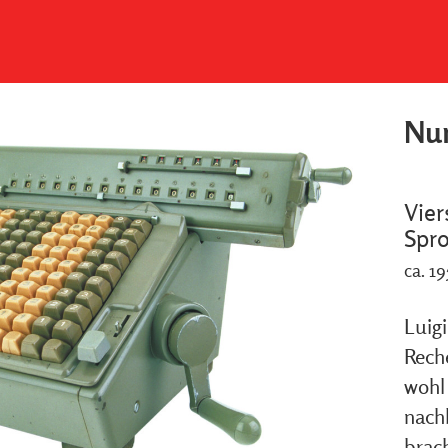
Num
Vier
Spr
ca. 19
Luig
Rech
wohl
nach
brac