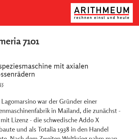
eria 7101
speziesmaschine mit axialen
ossenrädern
55
i Lagomarsino war der Gründer einer
enmaschinenfabrik in Mailand, die zunächst -
 mit Lizenz - die schwedische Addo X
baute und als Totalia 1938 in den Handel
hte. Nach dem Zweiten Weltkrieg nahm man