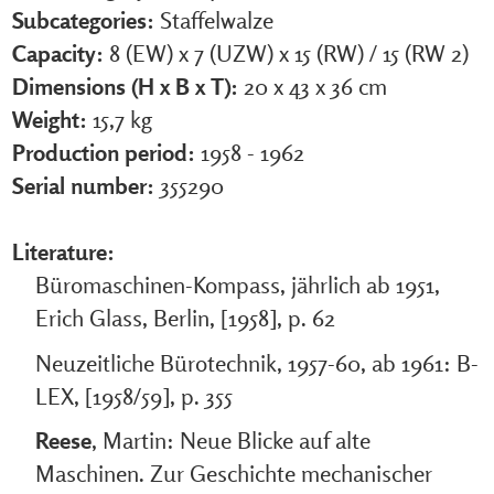
Subcategories:
Staffelwalze
Capacity:
8 (EW) x 7 (UZW) x 15 (RW)
/
15 (RW 2)
Dimensions (H x B x T):
20 x 43 x 36 cm
Weight:
15,7 kg
Production period:
1958 - 1962
Serial number:
355290
Literature:
Büromaschinen-Kompass, jährlich ab 1951,
Erich Glass, Berlin, [1958], p. 62
Neuzeitliche Bürotechnik, 1957-60, ab 1961: B-
LEX, [1958/59], p. 355
Reese
, Martin: Neue Blicke auf alte
Maschinen. Zur Geschichte mechanischer