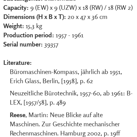
Capacity:
9 (EW) x 9 (UZW) x 18 (RW)
/
18 (RW 2)
Dimensions (H x B x T):
20 x 47 x 36 cm
Weight:
15,3 kg
Production period:
1957 - 1961
Serial number:
39357
Literature:
Büromaschinen-Kompass, jährlich ab 1951,
Erich Glass, Berlin, [1958], p. 62
Neuzeitliche Bürotechnik, 1957-60, ab 1961: B-
LEX, [1957/58], p. 489
Reese
, Martin: Neue Blicke auf alte
Maschinen. Zur Geschichte mechanischer
Rechenmaschinen. Hamburg 2002, p. 19ff