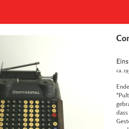
Con
Ein
ca. 1
Ende
"Pul
gebr
dass
Geste