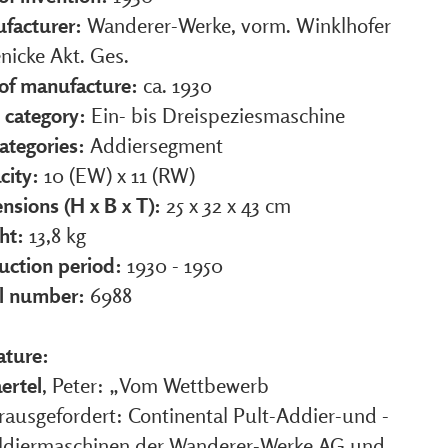
facturer:
Wanderer-Werke, vorm. Winklhofer
nicke Akt. Ges.
 of manufacture:
ca. 1930
 category:
Ein- bis Dreispeziesmaschine
ategories:
Addiersegment
city:
10 (EW) x 11 (RW)
nsions (H x B x T):
25 x 32 x 43 cm
ht:
13,8 kg
uction period:
1930 - 1950
al number:
6988
ature:
ertel
, Peter: „Vom Wettbewerb
rausgefordert: Continental Pult-Addier-und -
ldiermaschinen der Wanderer-Werke AG und