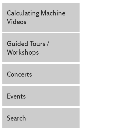
Calculating Machine
Videos
Guided Tours /
Workshops
Concerts
Events
Search