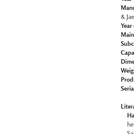
Manu
& Jae
Year
Main
Subc
Capa
Dime
Weig
Prod
Seri
Liter
Ha
he
Sa