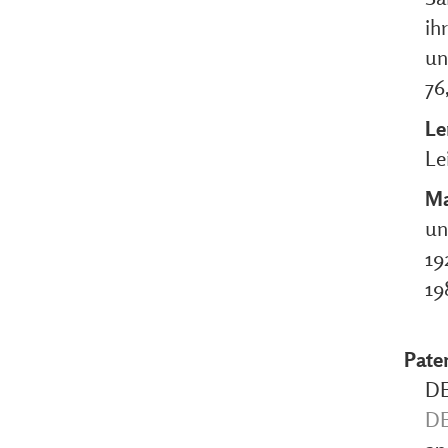
ih
un
76
Le
Le
Ma
un
19
19
Pate
DE
DE