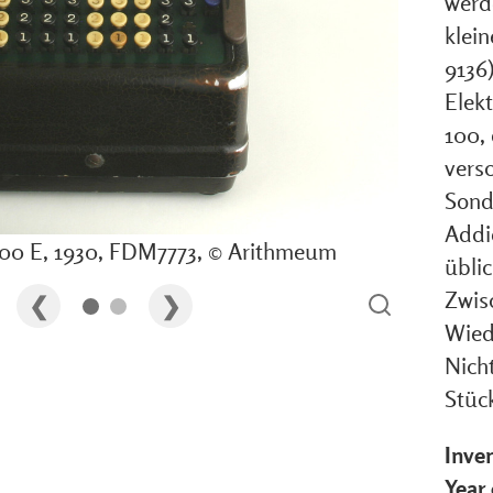
werd
klei
9136)
Elek
100,
vers
Sond
Addi
100 E, 1930, FDM7773, © Arithmeum
übli
Zwis
Wied
Nich
Stüc
Inve
Year 