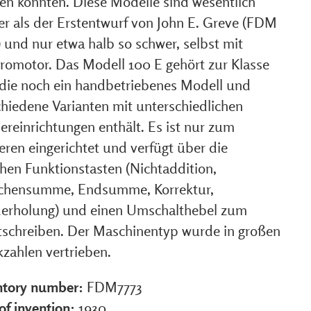
en konnten. Diese Modelle sind wesentlich
ner als der Erstentwurf von John E. Greve (FDM
 und nur etwa halb so schwer, selbst mit
tromotor. Das Modell 100 E gehört zur Klasse
 die noch ein handbetriebenes Modell und
chiedene Varianten mit unterschiedlichen
ereinrichtungen enthält. Es ist nur zum
eren eingerichtet und verfügt über die
chen Funktionstasten (Nichtaddition,
chensumme, Endsumme, Korrektur,
erholung) und einen Umschalthebel zum
tschreiben. Der Maschinentyp wurde in großen
kzahlen vertrieben.
ntory number:
FDM7773
of invention:
1930