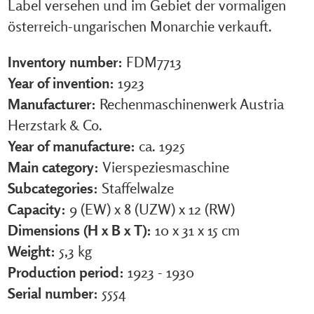
Label versehen und im Gebiet der vormaligen
österreich-ungarischen Monarchie verkauft.
Inventory number:
FDM7713
Year of invention:
1923
Manufacturer:
Rechenmaschinenwerk Austria
Herzstark & Co.
Year of manufacture:
ca. 1925
Main category:
Vierspeziesmaschine
Subcategories:
Staffelwalze
Capacity:
9 (EW) x 8 (UZW) x 12 (RW)
Dimensions (H x B x T):
10 x 31 x 15 cm
Weight:
5,3 kg
Production period:
1923 - 1930
Serial number:
5554