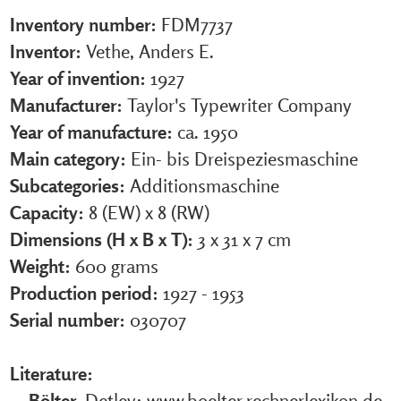
Inventory number:
FDM7737
Inventor:
Vethe, Anders E.
Year of invention:
1927
Manufacturer:
Taylor's Typewriter Company
Year of manufacture:
ca. 1950
Main category:
Ein- bis Dreispeziesmaschine
Subcategories:
Additionsmaschine
Capacity:
8 (EW) x 8 (RW)
Dimensions (H x B x T):
3 x 31 x 7 cm
Weight:
600 grams
Production period:
1927 - 1953
Serial number:
030707
Literature:
Bölter
, Detlev: www.boelter.rechnerlexikon.de,