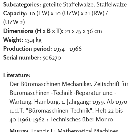
Subcategories:
geteilte Staffelwalze, Staffelwalze
Capacity:
10 (EW) x 10 (UZW) x 21 (RW)
/
(UZW 2)
Dimensions (H x B x T):
21 x 45 x 36 cm
Weight:
13,4 kg
Production period:
1954 - 1966
Serial number:
506270
Literature:
Der Büromaschinen Mechaniker. Zeitschrift für
Büromaschinen -Technik -Reparatur und -
Wartung. Hamburg, 1. Jahrgang: 1959. Ab 1970
u.d.T. "Büromaschinen-Technik", Heft 22 bis
40 [1961-1962]: Technisches über Monro
Murray
, Francis J.: Mathematical Machines,