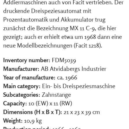
Addiermaschinen auch von Facit vertrieben. Der
druckende Dreispeziesautomat mit
Prozentautomatik und Akkumulator trug
zunächst die Bezeichnung MX 11 C-9, die hier
gezeigt; auch er erhielt etwa um 1968 dann eine
neue Modellbezeichnungen (Facit 1218).
Inventory number:
FDM5039
Manufacturer:
AB Atvidabergs Industrier
Year of manufacture:
ca. 1966
Main category:
Ein- bis Dreispeziesmaschine
Subcategories:
Zahnstange
Capacity:
10 (EW) x 11 (RW)
Dimensions (H x B x T):
21 x 23 x 39 cm
Weight:
10,9 kg