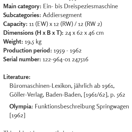
Main category:
Ein- bis Dreispeziesmaschine
Subcategories:
Addiersegment
Capacity:
11 (EW) x 12 (RW)
/
12 (RW 2)
Dimensions (H x B x T):
24 x 62 x 46 cm
Weight:
19,5 kg
Production period:
1959 - 1962
Serial number:
122-964-01 247516
Literature:
Büromaschinen-Lexikon, jährlich ab 1961,
Göller-Verlag, Baden-Baden, [1961/62], p. 562
Olympia
: Funktionsbeschreibung Springwagen
[1962]