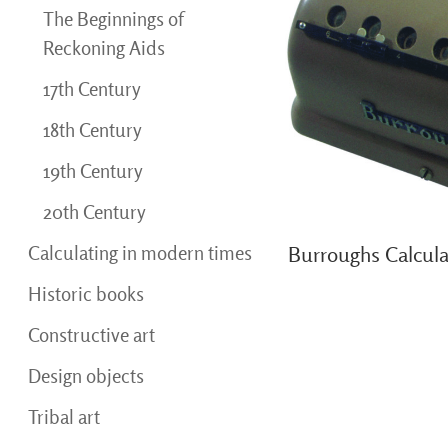
The Beginnings of
Reckoning Aids
17th Century
18th Century
19th Century
20th Century
Calculating in modern times
Burroughs Calcul
Historic books
Constructive art
Design objects
Tribal art