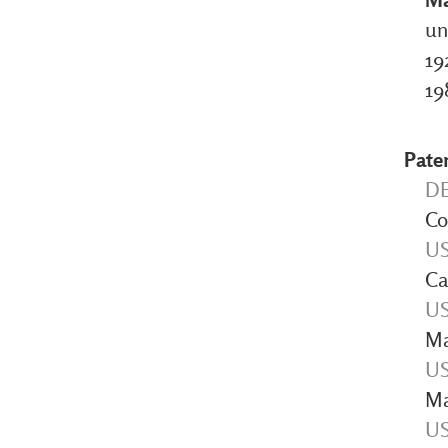
un
19
19
Pate
DE
Co
US
Ca
US
Ma
US
Ma
US