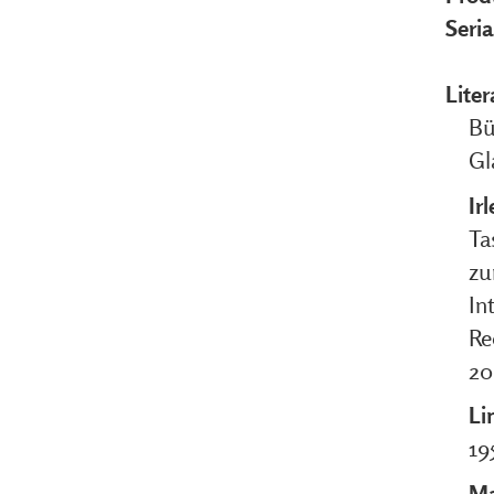
Seri
Liter
Bü
Gl
Irl
Ta
zu
In
Re
20
Li
19
Ma