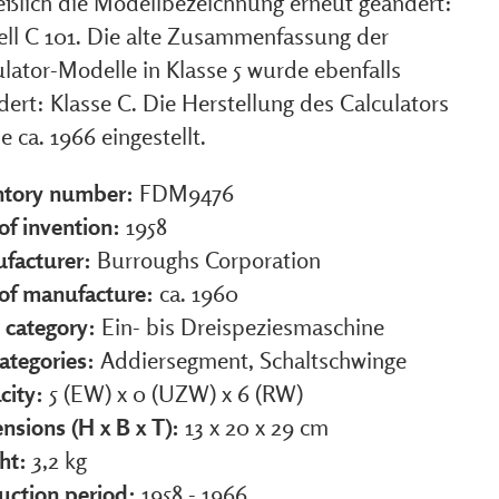
ießlich die Modellbezeichnung erneut geändert:
ll C 101. Die alte Zusammenfassung der
lator-Modelle in Klasse 5 wurde ebenfalls
ert: Klasse C. Die Herstellung des Calculators
 ca. 1966 eingestellt.
ntory number:
FDM9476
of invention:
1958
facturer:
Burroughs Corporation
 of manufacture:
ca. 1960
 category:
Ein- bis Dreispeziesmaschine
ategories:
Addiersegment, Schaltschwinge
city:
5 (EW) x 0 (UZW) x 6 (RW)
nsions (H x B x T):
13 x 20 x 29 cm
ht:
3,2 kg
uction period:
1958 - 1966