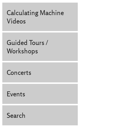
Calculating Machine
Videos
Guided Tours /
Workshops
Concerts
Events
Search