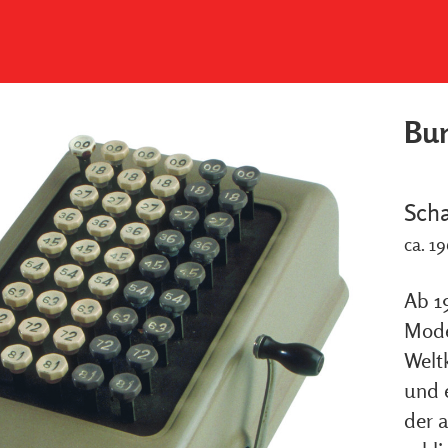
Bur
Sch
ca. 1
Ab 1
Mode
Welt
und 
der a