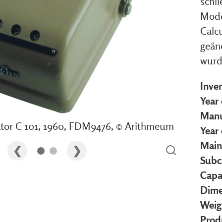
schl
Mode
Calcu
geänd
wurde
Inve
Year 
Manu
ator C 101, 1960, FDM9476, © Arithmeum
Year
Main
Subc
Capa
Dime
Weig
Prod