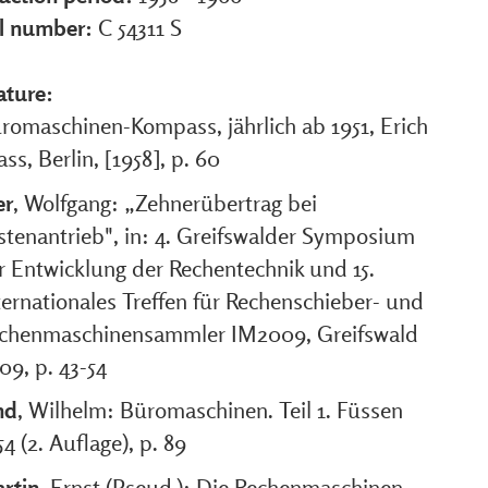
al number:
C 54311 S
ature:
romaschinen-Kompass, jährlich ab 1951, Erich
ass, Berlin, [1958], p. 60
er
, Wolfgang: „Zehnerübertrag bei
stenantrieb", in: 4. Greifswalder Symposium
r Entwicklung der Rechentechnik und 15.
ternationales Treffen für Rechenschieber- und
chenmaschinensammler IM2009, Greifswald
09, p. 43-54
nd
, Wilhelm: Büromaschinen. Teil 1. Füssen
54 (2. Auflage), p. 89
rtin
, Ernst (Pseud.): Die Rechenmaschinen