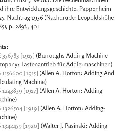
d ihre Entwicklungsgeschichte. Pappenheim
25, Nachtrag 1936 (Nachdruck: Leopoldshöhe
85), p. 289f., 401
nts:
 356783 [1915]
(Burroughs Adding Machine
mpany: Tastenantrieb für Addiermaschinen)
 1156600 [1915]
(Allen A. Horton: Adding And
lculating Machine)
 1243839 [1917]
(Allen A. Horton: Adding-
chine)
 1326504 [1919]
(Allen A. Horton: Adding-
chine)
 1342459 [1920]
(Walter J. Pasinski: Adding-