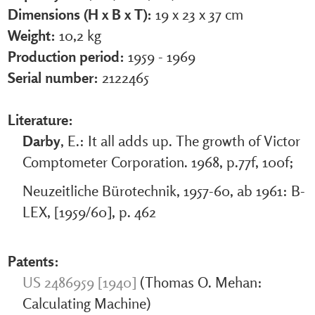
Dimensions (H x B x T):
19 x 23 x 37 cm
Weight:
10,2 kg
Production period:
1959 - 1969
Serial number:
2122465
Literature:
Darby
, E.: It all adds up. The growth of Victor
Comptometer Corporation. 1968, p.77f, 100f;
Neuzeitliche Bürotechnik, 1957-60, ab 1961: B-
LEX, [1959/60], p. 462
Patents:
US 2486959 [1940]
(Thomas O. Mehan:
Calculating Machine)