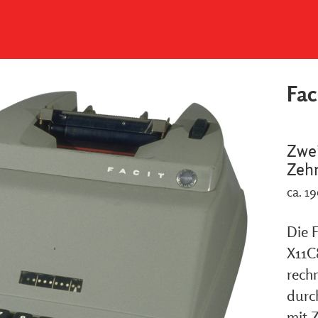
Fac
Zwe
Zehn
ca. 1
Die F
X11C
rech
durc
mit 