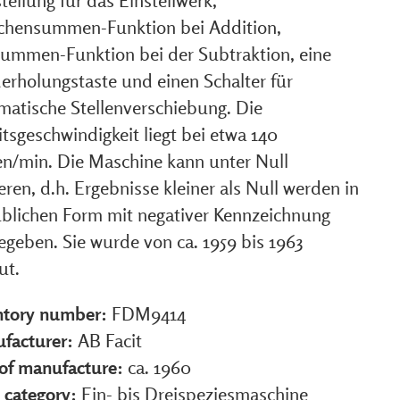
tellung für das Einstellwerk,
chensummen-Funktion bei Addition,
ummen-Funktion bei der Subtraktion, eine
erholungstaste und einen Schalter für
matische Stellenverschiebung. Die
tsgeschwindigkeit liegt bei etwa 140
en/min. Die Maschine kann unter Null
eren, d.h. Ergebnisse kleiner als Null werden in
üblichen Form mit negativer Kennzeichnung
egeben. Sie wurde von ca. 1959 bis 1963
ut.
ntory number:
FDM9414
facturer:
AB Facit
 of manufacture:
ca. 1960
 category:
Ein- bis Dreispeziesmaschine