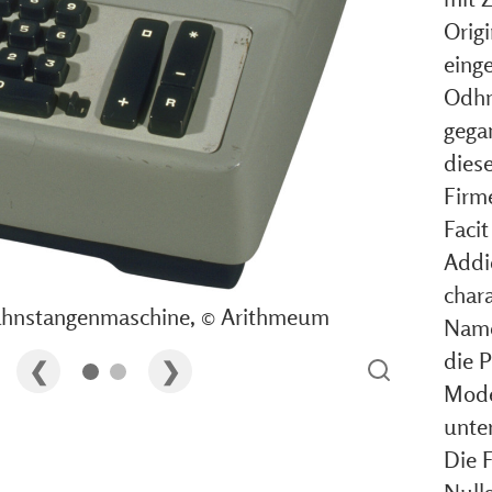
Orig
eing
Odhn
gega
dies
Firm
Facit
Addi
chara
ahnstangenmaschine, © Arithmeum
Name
die 
Mode
unte
Die 