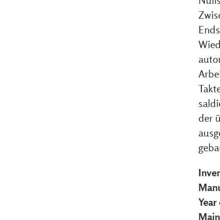
Nulls
Zwis
Ends
Wied
auto
Arbei
Takt
saldi
der 
ausg
geba
Inve
Manu
Year
Main