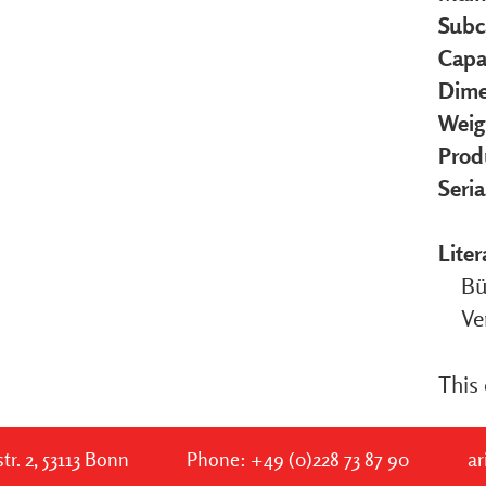
Subc
Capa
Dime
Weig
Prod
Seri
Liter
Bü
Ve
This 
tr. 2, 53113 Bonn
Phone:
+49 (0)228 73 87 90
ar