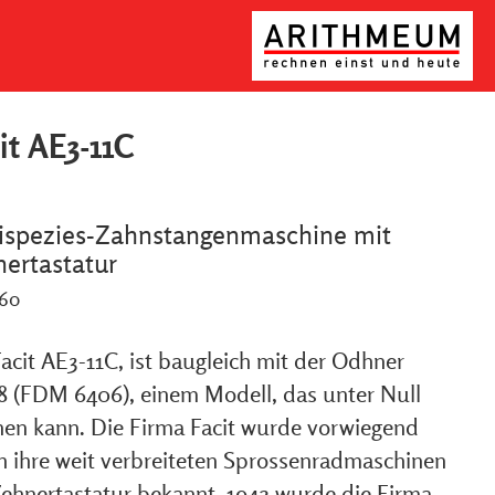
it AE3-11C
ispezies-Zahnstangenmaschine mit
ertastatur
960
acit AE3-11C, ist baugleich mit der Odhner
8 (FDM 6406), einem Modell, das unter Null
nen kann. Die Firma Facit wurde vorwiegend
h ihre weit verbreiteten Sprossenradmaschinen
Zehnertastatur bekannt. 1942 wurde die Firma