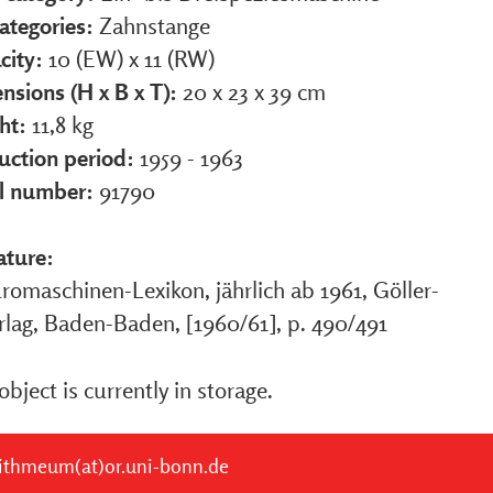
ategories:
Zahnstange
city:
10 (EW) x 11 (RW)
nsions (H x B x T):
20 x 23 x 39 cm
ht:
11,8 kg
uction period:
1959 - 1963
al number:
91790
ature:
romaschinen-Lexikon, jährlich ab 1961, Göller-
rlag, Baden-Baden, [1960/61], p. 490/491
object is currently in storage.
ithmeum(at)or.uni-bonn.de