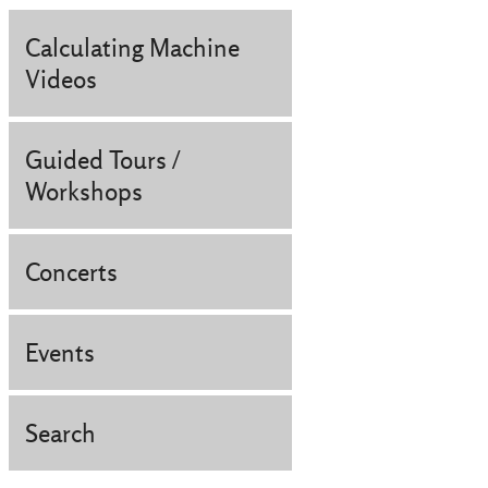
Calculating Machine
Videos
Guided Tours /
Workshops
Concerts
Events
Search