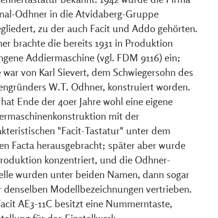
inal-Odhner in die Atvidaberg-Gruppe
egliedert, zu der auch Facit und Addo gehörten.
er brachte die bereits 1931 in Produktion
ngene Addiermaschine (vgl. FDM 9116) ein;
e war von Karl Sievert, dem Schwiegersohn des
engründers W.T. Odhner, konstruiert worden.
 hat Ende der 40er Jahre wohl eine eigene
ermaschinenkonstruktion mit der
kteristischen "Facit-Tastatur" unter dem
n Facta herausgebracht; später aber wurde
Produktion konzentriert, und die Odhner-
lle wurden unter beiden Namen, dann sogar
r denselben Modellbezeichnungen vertrieben.
Facit AE3-11C besitzt eine Nummerntaste,