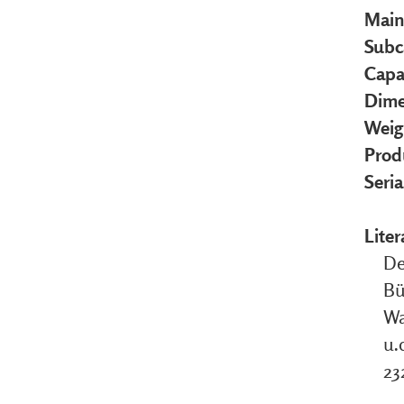
Main
Subc
Capa
Dime
Weig
Prod
Seri
Liter
De
Bü
Wa
u.
23