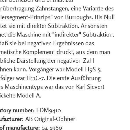
nübertragung Zahnstangen, eine Variante des
iersegment-Prinzips" von Burroughs. Bis Null
tet sie mit direkter Subtraktion. Ansonsten
et die Maschine mit "indirekter" Subtraktion,
daß sie bei negativen Ergebnissen das
hmetische Komplement druckt, aus dem man
bliche Darstellung der negativen Zahl
chnen kann. Vorgänger war Modell H9S-5,
folger war H11C-7. Die erste Ausführung
es Maschinentyps war das von Karl Sievert
ickelte Modell A.
ntory number:
FDM9410
facturer:
AB Original-Odhner
 of manufacture:
ca. 1960