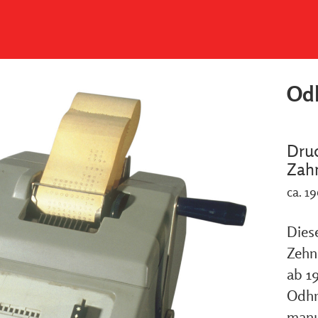
Odh
Dru
Zah
ca. 1
Dies
Zehn
ab 1
Odhn
manu