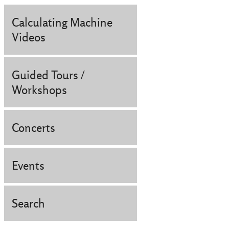
Calculating Machine
Videos
Guided Tours /
Workshops
Concerts
Events
Search