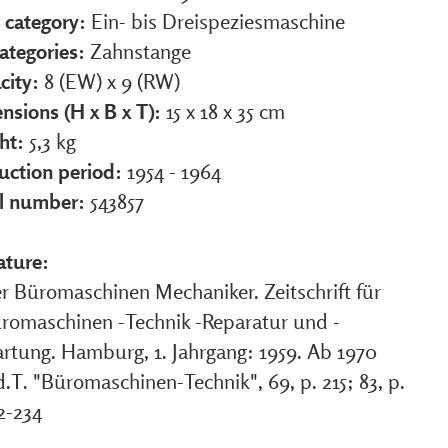
 category:
Ein- bis Dreispeziesmaschine
ategories:
Zahnstange
city:
8 (EW) x 9 (RW)
nsions (H x B x T):
15 x 18 x 35 cm
ht:
5,3 kg
uction period:
1954 - 1964
al number:
543857
ature:
r Büromaschinen Mechaniker. Zeitschrift für
romaschinen -Technik -Reparatur und -
rtung. Hamburg, 1. Jahrgang: 1959. Ab 1970
d.T. "Büromaschinen-Technik", 69, p. 215; 83, p.
2-234