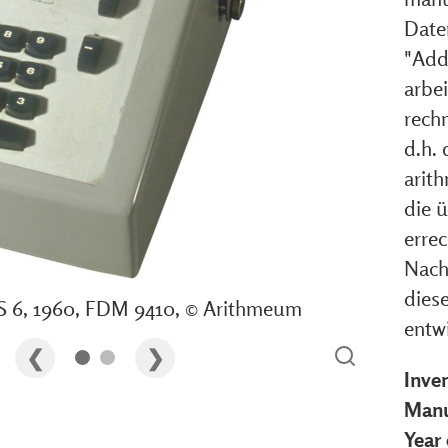
Date
"Add
arbei
rechn
d.h. 
arit
die ü
erre
Nach
dies
S 6, 1960, FDM 9410, © Arithmeum
entw
Inve
Manu
Year