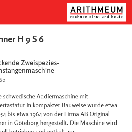
ner H 9 S 6
ckende Zweispezies-
nstangenmaschine
960
e schwedische Addiermaschine mit
ertastatur in kompakter Bauweise wurde etwa
954 bis etwa 1964 von der Firma AB Original
er in Göteborg hergestellt. Die Maschine wird
ell betrieben und enthält zur