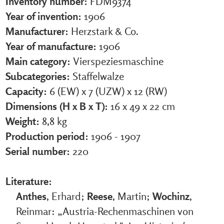
Inventory number:
FDM9374
Year of invention:
1906
Manufacturer:
Herzstark & Co.
Year of manufacture:
1906
Main category:
Vierspeziesmaschine
Subcategories:
Staffelwalze
Capacity:
6 (EW) x 7 (UZW) x 12 (RW)
Dimensions (H x B x T):
16 x 49 x 22 cm
Weight:
8,8 kg
Production period:
1906 - 1907
Serial number:
220
Literature:
Anthes
, Erhard;
Reese
, Martin;
Wochinz
,
Reinmar: „Austria-Rechenmaschinen von