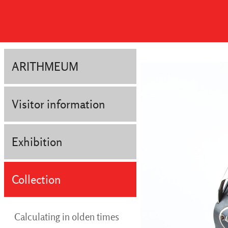
ARITHMEUM
Visitor information
Exhibition
Collection
Calculating in olden times