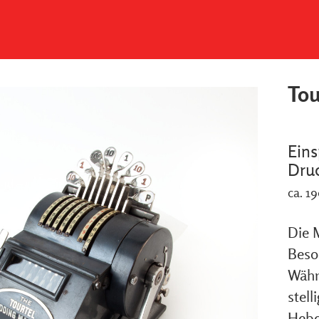
Tou
Ein
Dru
ca. 1
Die M
Beson
Währu
stell
Hebel