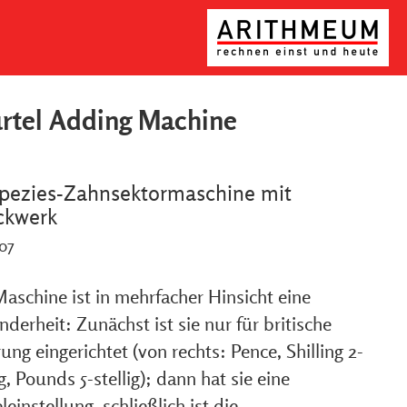
rtel Adding Machine
spezies-Zahnsektormaschine mit
ckwerk
907
aschine ist in mehrfacher Hinsicht eine
derheit: Zunächst ist sie nur für britische
ng eingerichtet (von rechts: Pence, Shilling 2-
ig, Pounds 5-stellig); dann hat sie eine
einstellung, schließlich ist die