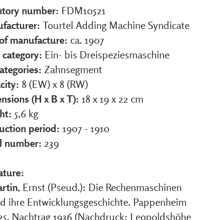
ntory number:
FDM10521
facturer:
Tourtel Adding Machine Syndicate
 of manufacture:
ca. 1907
 category:
Ein- bis Dreispeziesmaschine
ategories:
Zahnsegment
city:
8 (EW) x 8 (RW)
nsions (H x B x T):
18 x 19 x 22 cm
ht:
5,6 kg
uction period:
1907 - 1910
al number:
239
ature:
rtin
, Ernst (Pseud.): Die Rechenmaschinen
d ihre Entwicklungsgeschichte. Pappenheim
25, Nachtrag 1936 (Nachdruck: Leopoldshöhe