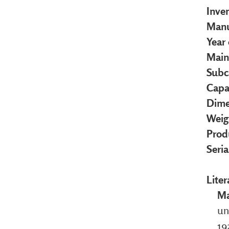
Inve
Manu
Year
Main
Subc
Capa
Dime
Weig
Prod
Seri
Liter
Ma
un
19