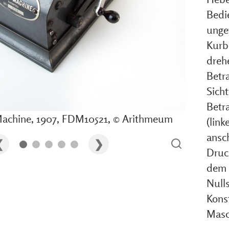
Bedi
unge
Kurb
drehe
Betr
Sicht
Betr
Machine, 1907, FDM10521, © Arithmeum
(link
ansc
Druc
dem 
Nulls
Kons
Masch