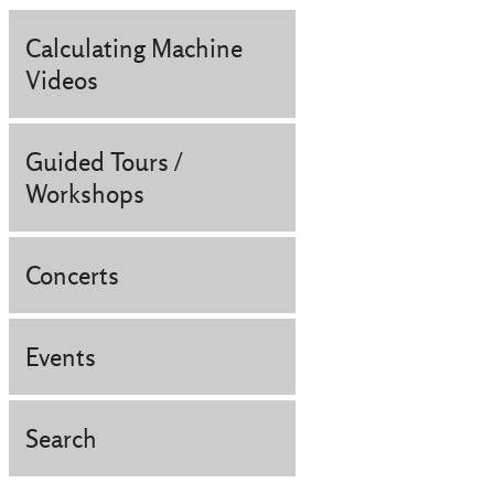
Calculating Machine
Videos
Guided Tours /
Workshops
Concerts
Events
Search